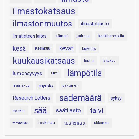
ilmastokatsaus
ilmastonmuutos
ilmastotilasto
Ilmatieteen laitos
itämeri
keskilämpötila
joulukuu
kesä
kevät
Kesäkuu
kuivuus
kuukausikatsaus
lauha
lokakuu
lämpötila
lumensyvyys
lumi
myrsky
maaliskuu
pakkanen
sademäärä
Research Letters
syksy
sää
talvi
säätilasto
syyskuu
tuulisuus
toukokuu
tammikuu
ukkonen