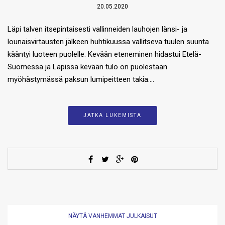
20.05.2020
Läpi talven itsepintaisesti vallinneiden lauhojen länsi- ja
lounaisvirtausten jälkeen huhtikuussa vallitseva tuulen suunta
kääntyi luoteen puolelle. Kevään eteneminen hidastui Etelä-
Suomessa ja Lapissa kevään tulo on puolestaan
myöhästymässä paksun lumipeitteen takia….
JATKA LUKEMISTA
NÄYTÄ VANHEMMAT JULKAISUT