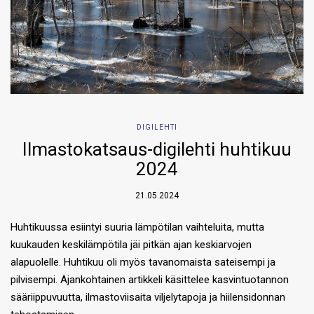
DIGILEHTI
Ilmastokatsaus-digilehti huhtikuu
2024
21.05.2024
Huhtikuussa esiintyi suuria lämpötilan vaihteluita, mutta
kuukauden keskilämpötila jäi pitkän ajan keskiarvojen
alapuolelle. Huhtikuu oli myös tavanomaista sateisempi ja
pilvisempi. Ajankohtainen artikkeli käsittelee kasvintuotannon
sääriippuvuutta, ilmastoviisaita viljelytapoja ja hiilensidonnan