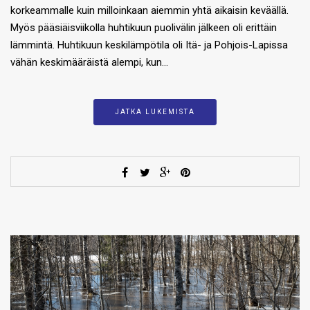
korkeammalle kuin milloinkaan aiemmin yhtä aikaisin keväällä.
Myös pääsiäisviikolla huhtikuun puolivälin jälkeen oli erittäin
lämmintä. Huhtikuun keskilämpötila oli Itä- ja Pohjois-Lapissa
vähän keskimääräistä alempi, kun…
JATKA LUKEMISTA