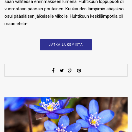
sään vallitessa enimmäkseen lumena. Huhtikuun loppupuoli oli
vuorostaan pääosin poutainen. Kuukauden lämpimin sääjakso
osui pääsiäisen jälkeiselle viikolle. Huhtikuun keskilämpötila oli
maan etelä-…
JATKA LUKEMISTA