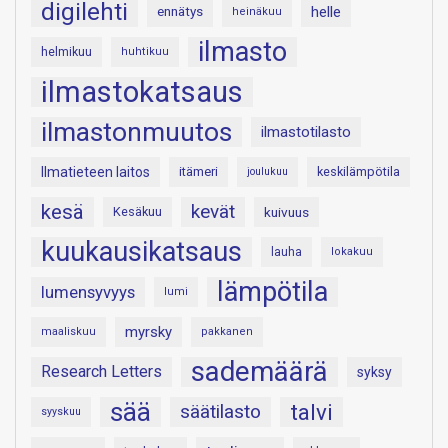
digilehti
helle
ennätys
heinäkuu
ilmasto
helmikuu
huhtikuu
ilmastokatsaus
ilmastonmuutos
ilmastotilasto
Ilmatieteen laitos
itämeri
keskilämpötila
joulukuu
kesä
kevät
Kesäkuu
kuivuus
kuukausikatsaus
lauha
lokakuu
lämpötila
lumensyvyys
lumi
myrsky
maaliskuu
pakkanen
sademäärä
Research Letters
syksy
sää
talvi
säätilasto
syyskuu