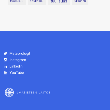
tuulisuus
toukokuu
tammikuu
ukkonen
Meteorologit
Instagram
Linkedin
YouTube