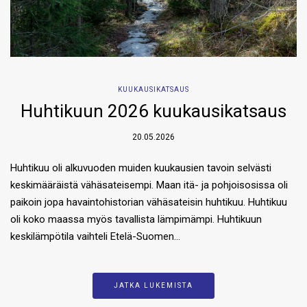
KUUKAUSIKATSAUS
Huhtikuun 2026 kuukausikatsaus
20.05.2026
Huhtikuu oli alkuvuoden muiden kuukausien tavoin selvästi
keskimääräistä vähäsateisempi. Maan itä- ja pohjoisosissa oli
paikoin jopa havaintohistorian vähäsateisin huhtikuu. Huhtikuu
oli koko maassa myös tavallista lämpimämpi. Huhtikuun
keskilämpötila vaihteli Etelä-Suomen…
JATKA LUKEMISTA