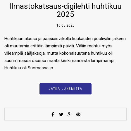
Ilmastokatsaus-digilehti huhtikuu
2025
16.05.2025
Huhtikuun alussa ja pääsiäisviikolla kuukauden puolivälin jälkeen
oli muutamia erittäin lämpimiä päiviä. Väliin mahtui myös
viileämpiä sääjaksoja, mutta kokonaisuutena huhtikuu oli
suurimmassa osassa maata keskimääräistä lämpimämpi.
Huhtikuu oli Suomessa jo…
JATKA LUKEMISTA