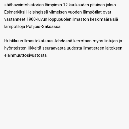
säähavaintohistorian lämpimin 12 kuukauden pituinen jakso.
Esimerkiksi Helsingissä viimeisen vuoden lämpötilat ovat
vastanneet 1900-luvun loppupuolen ilmaston keskimääräisiä
lämpötiloja Pohjois-Saksassa.
Huhtikuun Ilmastokatsaus-lehdessä kerrotaan myös lintujen ja
hyönteisten liikkeitä seuraavasta uudesta Ilmatieteen laitoksen
eläinmuuttosivustosta.