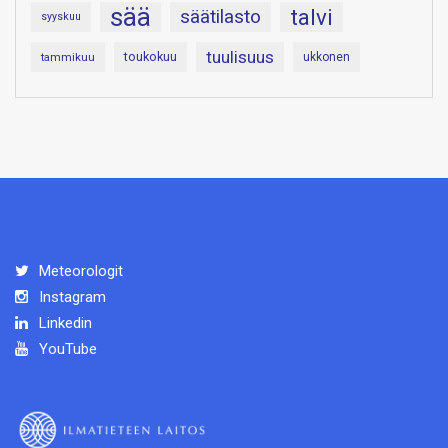
sää
talvi
säätilasto
syyskuu
tuulisuus
toukokuu
tammikuu
ukkonen
Meteorologit
Instagram
Linkedin
YouTube