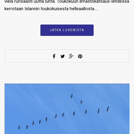
vielä runsaasti uutta lunta. Toukokuun ilmastokatsaus-lehdessä
kerrotaan Islannin toukokuisesta helleaallosta….
JATKA LUKEMISTA