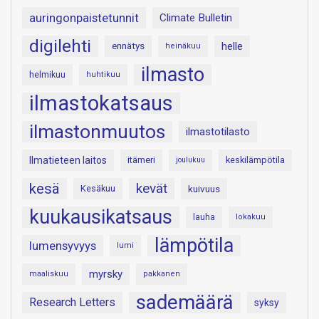
auringonpaistetunnit
Climate Bulletin
digilehti
helle
ennätys
heinäkuu
ilmasto
helmikuu
huhtikuu
ilmastokatsaus
ilmastonmuutos
ilmastotilasto
Ilmatieteen laitos
itämeri
keskilämpötila
joulukuu
kesä
kevät
Kesäkuu
kuivuus
kuukausikatsaus
lauha
lokakuu
lämpötila
lumensyvyys
lumi
myrsky
maaliskuu
pakkanen
sademäärä
Research Letters
syksy