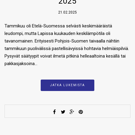
2025
21.02.2025
Tammikuu oli Etelä-Suomessa selvästi keskimääräistä
leudompi, mutta Lapissa kuukauden keskilämpötila oli
tavanomainen. Erityisesti Pohjois-Suomen taivaalla nähtiin
tammikuun puolivälissä pastellisävyissä hohtavia helmiäispilviä.
Pysyvät säätyypit voivat ilmetä pitkinä helleaaltoina kesällä tai
pakkasjaksoina…
JATKA LUKEMISTA