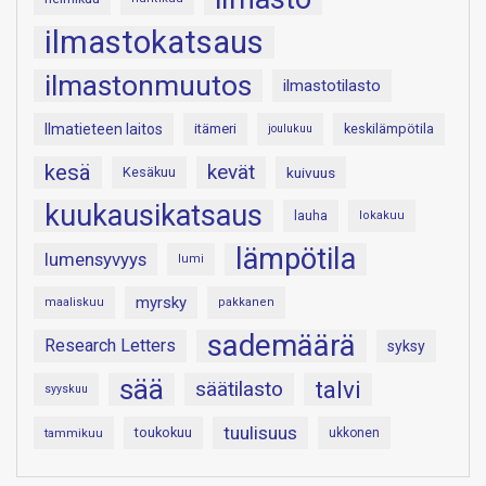
ilmastokatsaus
ilmastonmuutos
ilmastotilasto
Ilmatieteen laitos
itämeri
keskilämpötila
joulukuu
kesä
kevät
Kesäkuu
kuivuus
kuukausikatsaus
lauha
lokakuu
lämpötila
lumensyvyys
lumi
myrsky
maaliskuu
pakkanen
sademäärä
Research Letters
syksy
sää
talvi
säätilasto
syyskuu
tuulisuus
toukokuu
tammikuu
ukkonen