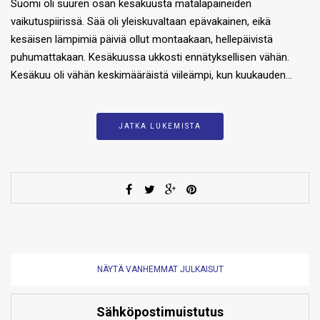
Suomi oli suuren osan kesäkuusta matalapaineiden
vaikutuspiirissä. Sää oli yleiskuvaltaan epävakainen, eikä
kesäisen lämpimiä päiviä ollut montaakaan, hellepäivistä
puhumattakaan. Kesäkuussa ukkosti ennätyksellisen vähän.
Kesäkuu oli vähän keskimääräistä viileämpi, kun kuukauden…
JATKA LUKEMISTA
NÄYTÄ VANHEMMAT JULKAISUT
Sähköpostimuistutus