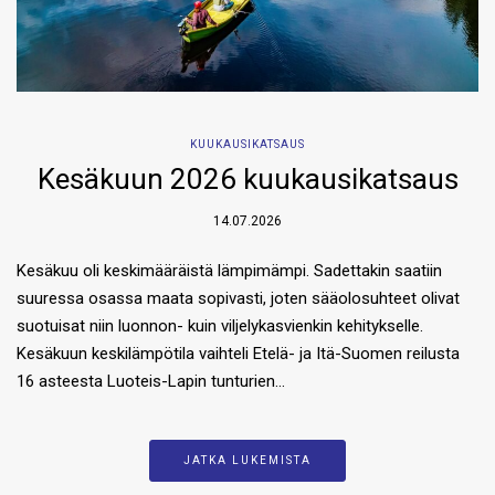
KUUKAUSIKATSAUS
Kesäkuun 2026 kuukausikatsaus
14.07.2026
Kesäkuu oli keskimääräistä lämpimämpi. Sadettakin saatiin
suuressa osassa maata sopivasti, joten sääolosuhteet olivat
suotuisat niin luonnon- kuin viljelykasvienkin kehitykselle.
Kesäkuun keskilämpötila vaihteli Etelä- ja Itä-Suomen reilusta
16 asteesta Luoteis-Lapin tunturien…
JATKA LUKEMISTA