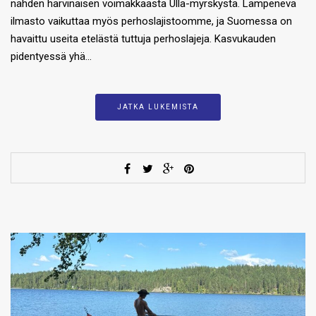
nähden harvinaisen voimakkaasta Ulla-myrskystä. Lämpenevä
ilmasto vaikuttaa myös perhoslajistoomme, ja Suomessa on
havaittu useita etelästä tuttuja perhoslajeja. Kasvukauden
pidentyessä yhä…
JATKA LUKEMISTA