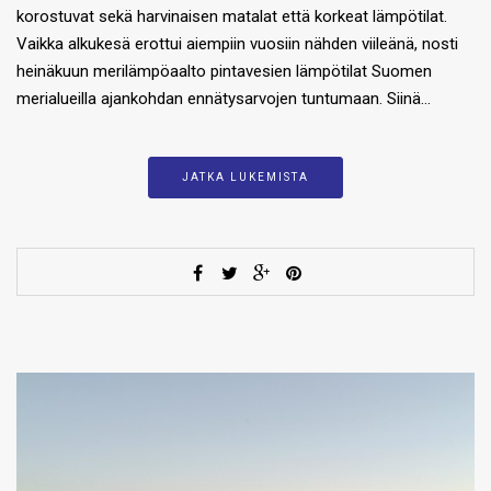
korostuvat sekä harvinaisen matalat että korkeat lämpötilat.
Vaikka alkukesä erottui aiempiin vuosiin nähden viileänä, nosti
heinäkuun merilämpöaalto pintavesien lämpötilat Suomen
merialueilla ajankohdan ennätysarvojen tuntumaan. Siinä…
JATKA LUKEMISTA