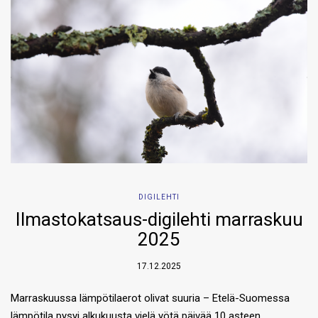
DIGILEHTI
Ilmastokatsaus-digilehti marraskuu
2025
17.12.2025
Marraskuussa lämpötilaerot olivat suuria – Etelä-Suomessa
lämpötila pysyi alkukuusta vielä yötä päivää 10 asteen