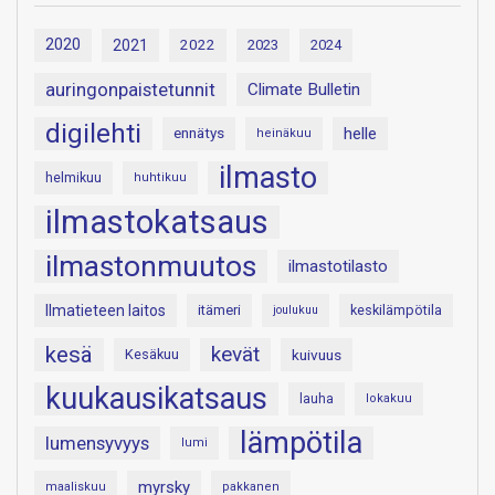
2020
2021
2022
2023
2024
auringonpaistetunnit
Climate Bulletin
digilehti
helle
ennätys
heinäkuu
ilmasto
helmikuu
huhtikuu
ilmastokatsaus
ilmastonmuutos
ilmastotilasto
Ilmatieteen laitos
itämeri
keskilämpötila
joulukuu
kesä
kevät
Kesäkuu
kuivuus
kuukausikatsaus
lauha
lokakuu
lämpötila
lumensyvyys
lumi
myrsky
maaliskuu
pakkanen