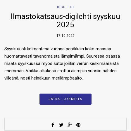
DIGILEHTI
Ilmastokatsaus-digilehti syyskuu
2025
17.10.2025
Syyskuu oli kolmantena vuonna peräkkäin koko maassa
huomattavasti tavanomaista lämpimämpi. Suuressa osassa
maata syyskuussa myös satoi jonkin verran keskimääräistä
enemmän. Vaikka alkukesä erottui aiempiin vuosiin nähden
viileänä, nosti heinäkuun merilämpöaalto…
JATKA LUKEMISTA