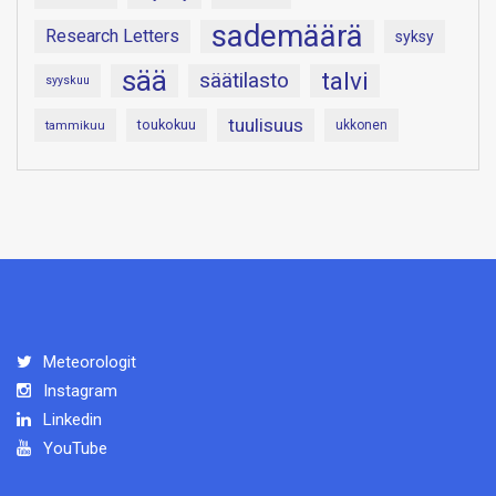
sademäärä
Research Letters
syksy
sää
talvi
säätilasto
syyskuu
tuulisuus
toukokuu
tammikuu
ukkonen
Meteorologit
Instagram
Linkedin
YouTube