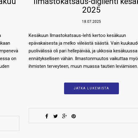
näkuu
Ilmastokatsaus-digilehti kes
2025
18.07.2025
a
Kesäkuun Ilmastokatsaus-lehti kertoo kesäkuun
ikaan
epävakaisesta ja melko viileästä säästä. Vain kuukau
Lämpenevä
puolivälissä oli pari hellepäivää, ja ukkosia kesäkuussa 
messa on
ennätyksellisen vähän. Ilmastonmuutos vaikuttaa my
auden
ihmisten terveyteen, muun muassa tautien leviämisen
JATKA LUKEMISTA