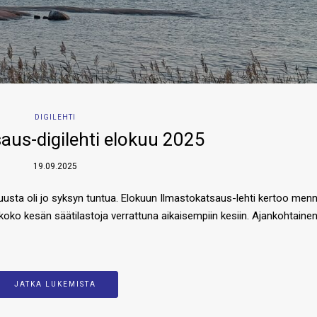
DIGILEHTI
aus-digilehti elokuu 2025
19.09.2025
ukuusta oli jo syksyn tuntua. Elokuun Ilmastokatsaus-lehti kertoo men
ää koko kesän säätilastoja verrattuna aikaisempiin kesiin. Ajankohtaine
JATKA LUKEMISTA