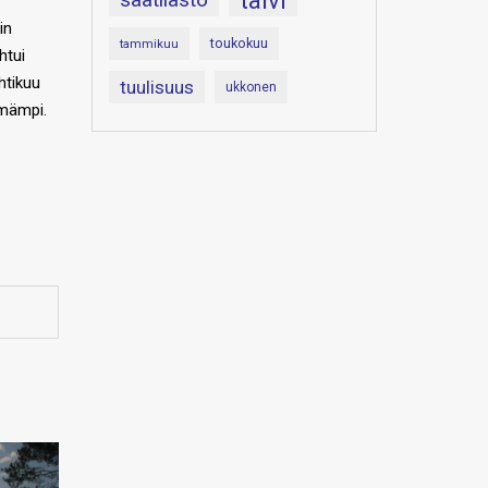
talvi
in
toukokuu
tammikuu
htui
htikuu
tuulisuus
ukkonen
mämpi.