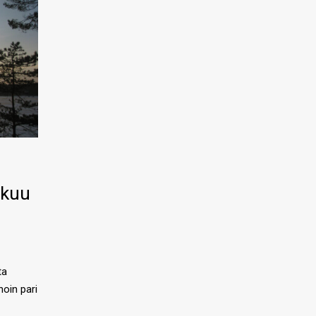
ikuu
ta
noin pari