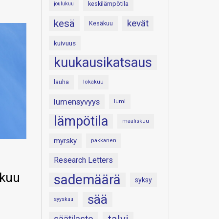
keskilämpötila
joulukuu
kesä
kevät
Kesäkuu
kuivuus
kuukausikatsaus
lauha
lokakuu
lumensyvyys
lumi
lämpötila
maaliskuu
myrsky
pakkanen
Research Letters
ikuu
sademäärä
syksy
sää
syyskuu
säätilasto