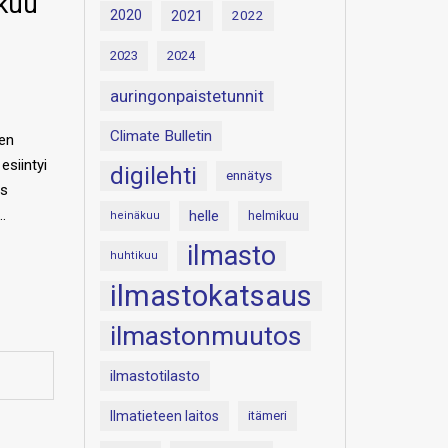
äkuu
2020
2021
2022
2023
2024
auringonpaistetunnit
Climate Bulletin
den
esiintyi
digilehti
ennätys
ös
…
helle
heinäkuu
helmikuu
ilmasto
huhtikuu
ilmastokatsaus
ilmastonmuutos
ilmastotilasto
Ilmatieteen laitos
itämeri