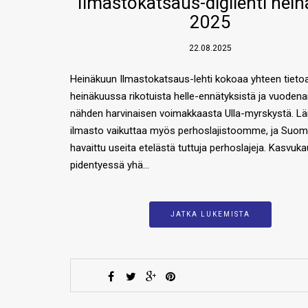
Ilmastokatsaus-digilehti hei
2025
22.08.2025
Heinäkuun Ilmastokatsaus-lehti kokoaa yhteen tieto
heinäkuussa rikotuista helle-ennätyksistä ja vuodena
nähden harvinaisen voimakkaasta Ulla-myrskystä. 
ilmasto vaikuttaa myös perhoslajistoomme, ja Suo
havaittu useita etelästä tuttuja perhoslajeja. Kasvuk
pidentyessä yhä…
JATKA LUKEMISTA