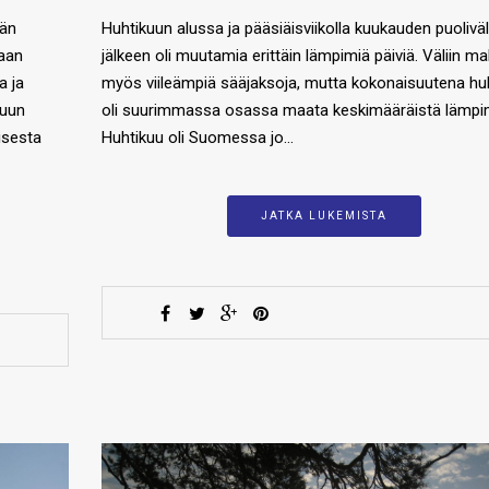
kän
Huhtikuun alussa ja pääsiäisviikolla kuukauden puoliväl
aan
jälkeen oli muutamia erittäin lämpimiä päiviä. Väliin ma
a ja
myös viileämpiä sääjaksoja, mutta kokonaisuutena hu
kuun
oli suurimmassa osassa maata keskimääräistä lämpi
isesta
Huhtikuu oli Suomessa jo…
JATKA LUKEMISTA