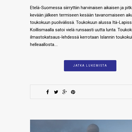
Etelä-Suomessa siirryttiin harvinaisen aikaisen ja pit
kevään jälkeen termiseen kesään tavanomaiseen aik
toukokuun puolivälissä. Toukokuun alussa Itä-Lapiss
Koillismaalla satoi vielä runsaasti uutta lunta. Touko
ilmastokatsaus-lehdessä kerrotaan Islannin toukoku
helleaallosta….
JATKA LUKEMISTA