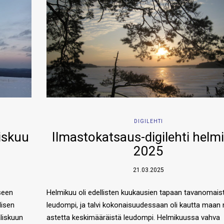
DIGILEHTI
iskuu
Ilmastokatsaus-digilehti helm
2025
21.03.2025
iseen
Helmikuu oli edellisten kuukausien tapaan tavanomais
lisen
leudompi, ja talvi kokonaisuudessaan oli kautta maan 
liskuun
astetta keskimääräistä leudompi. Helmikuussa vahva