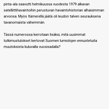
pinta-ala saavutti helmikuussa vuodesta 1979 alkavan
satelliittihavaintoihin perustuvan havaintohistorian alhaisimman
arvonsa. Myös Itämerellä jäätä oli leudon talven seurauksena
tavanomaista vähemmän.
Tässä numerossa kerrotaan lisäksi, mitä uusimmat
tutkimustulokset kertovat Suomen lumiolojen ennustetuita
muutoksista kuluvalla vuosisadalla?