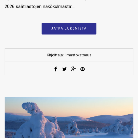
2026 säätilastojen näkökulmasta:…
JATKA LUKEMISTA
Kirjoittaja: Ilmastokatsaus