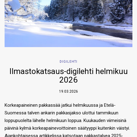
DIGILEHTI
Ilmastokatsaus-digilehti helmikuu
2026
19.03.2026
Korkeapaineinen pakkassää jatkui helmikuussa ja Etelä-
Suomessa talven ankarin pakkasjakso ulottui tammikuun
loppupuolelta lähelle helmikuun loppua. Kuukauden viimeisinä
päivinä kylmä korkeapainevoittoinen säätyyppi kuitenkin väistyi.
Ajankohtaisessa artikkelissa katsotaan pakkastalvea 2025-