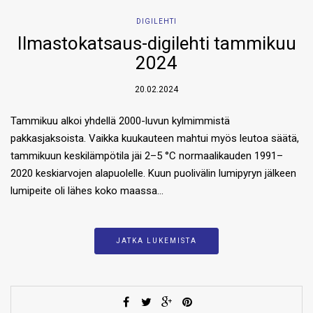
DIGILEHTI
Ilmastokatsaus-digilehti tammikuu
2024
20.02.2024
Tammikuu alkoi yhdellä 2000-luvun kylmimmistä
pakkasjaksoista. Vaikka kuukauteen mahtui myös leutoa säätä,
tammikuun keskilämpötila jäi 2–5 °C normaalikauden 1991–
2020 keskiarvojen alapuolelle. Kuun puolivälin lumipyryn jälkeen
lumipeite oli lähes koko maassa…
JATKA LUKEMISTA