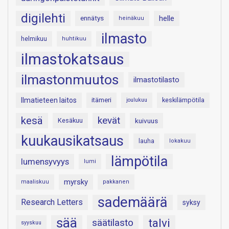
digilehti
helle
ennätys
heinäkuu
ilmasto
helmikuu
huhtikuu
ilmastokatsaus
ilmastonmuutos
ilmastotilasto
Ilmatieteen laitos
itämeri
keskilämpötila
joulukuu
kesä
kevät
Kesäkuu
kuivuus
kuukausikatsaus
lauha
lokakuu
lämpötila
lumensyvyys
lumi
myrsky
maaliskuu
pakkanen
sademäärä
Research Letters
syksy
sää
talvi
säätilasto
syyskuu