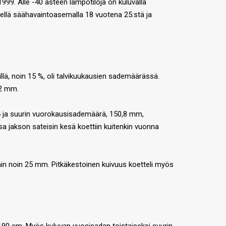
99. Alle -40 asteen lämpötiloja on kuluvalla
dellä säähavaintoasemalla 18 vuotena 25:stä ja
ä, noin 15 %, oli talvikuukausien sademäärässä.
,2 mm.
4 ja suurin vuorokausisademäärä, 150,8 mm,
 jakson sateisin kesä koettiin kuitenkin vuonna
ain noin 25 mm. Pitkäkestoinen kuivuus koetteli myös