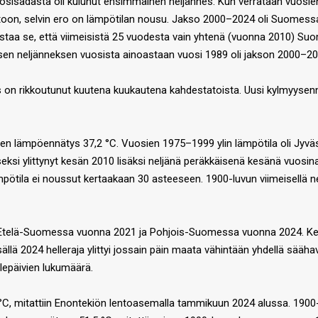
osisadasta oli kulunut ensimmäinen neljännes. Kun verrataan vuos
stoon, selvin ero on lämpötilan nousu. Jakso 2000–2024 oli Suomess
aa se, että viimeisistä 25 vuodesta vain yhtenä (vuonna 2010) Suom
isen neljänneksen vuosista ainoastaan vuosi 1989 oli jakson 2000–2
n rikkoutunut kuutena kuukautena kahdestatoista. Uusi kylmyysenn
n lämpöennätys 37,2 °C. Vuosien 1975–1999 ylin lämpötila oli Jyväs
seksi ylittynyt kesän 2010 lisäksi neljänä peräkkäisenä kesänä vuosi
ämpötila ei noussut kertaakaan 30 asteeseen. 1900-luvun viimeisellä nel
iin Etelä-Suomessa vuonna 2021 ja Pohjois-Suomessa vuonna 2024. K
sällä 2024 helleraja ylittyi jossain päin maata vähintään yhdellä sääh
lepäivien lukumäärä.
 °C, mitattiin Enontekiön lentoasemalla tammikuun 2024 alussa. 1900-l