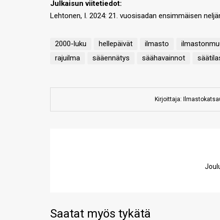
Julkaisun viitetiedot
:
Lehtonen, I. 2024: 21. vuosisadan ensimmäisen nelj
2000-luku
hellepäivät
ilmasto
ilmastonmu
rajuilma
sääennätys
säähavainnot
säätila
Kirjoittaja: Ilmastokats
Joul
Saatat myös tykätä