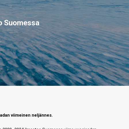
to Suomessa
adan viimeinen neljännes.