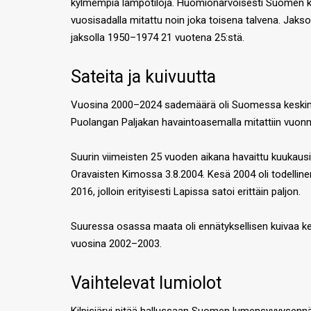
kylmempiä lämpötiloja. Huomionarvoisesti Suomen kyl
vuosisadalla mitattu noin joka toisena talvena. Jaks
jaksolla 1950–1974 21 vuotena 25:stä.
Sateita ja kuivuutta
Vuosina 2000–2024 sademäärä oli Suomessa keskimäär
Puolangan Paljakan havaintoasemalla mitattiin vuo
Suurin viimeisten 25 vuoden aikana havaittu kuukau
Oravaisten Kimossa 3.8.2004. Kesä 2004 oli todellin
2016, jolloin erityisesti Lapissa satoi erittäin paljon.
Suuressa osassa maata oli ennätyksellisen kuivaa ke
vuosina 2002–2003.
Vaihtelevat lumiolot