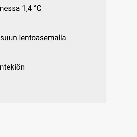
messa 1,4 °C
ensuun lentoasemalla
ontekiön