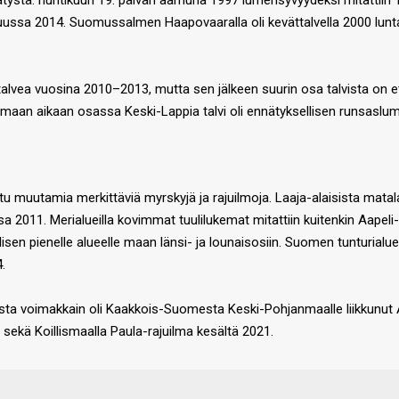
tystä: huhtikuun 19. päivän aamuna 1997 lumensyvyydeksi mitattiin 
kuussa 2014. Suomussalmen Haapovaaralla oli kevättalvella 2000 lunta 
alvea vuosina 2010–2013, mutta sen jälkeen suurin osa talvista on et
maan aikaan osassa Keski-Lappia talvi oli ennätyksellisen runsaslum
muutamia merkittäviä myrskyjä ja rajuilmoja. Laaja-alaisista matal
a 2011. Merialueilla kovimmat tuulilukemat mitattiin kuitenkin Aapel
sen pienelle alueelle maan länsi- ja lounaisosiin. Suomen tunturialuei
.
, joista voimakkain oli Kaakkois-Suomesta Keski-Pohjanmaalle liikku
 sekä Koillismaalla Paula-rajuilma kesältä 2021.