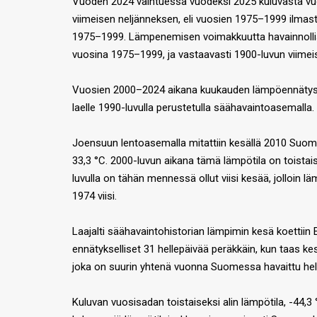
Vuoden 2024 vaihtuessa vuodeksi 2025 kuluvasta vu
viimeisen neljänneksen, eli vuosien 1975–1999 ilma
1975–1999. Lämpenemisen voimakkuutta havainnollist
vuosina 1975–1999, ja vastaavasti 1900-luvun viime
Vuosien 2000–2024 aikana kuukauden lämpöennätys o
laelle 1990-luvulla perustetulla säähavaintoasemalla.
Joensuun lentoasemalla mitattiin kesällä 2010 Suome
33,3 °C. 2000-luvun aikana tämä lämpötila on toistai
luvulla on tähän mennessä ollut viisi kesää, jolloin l
1974 viisi.
Laajalti säähavaintohistorian lämpimin kesä koett
ennätykselliset 31 hellepäivää peräkkäin, kun taas ke
joka on suurin yhtenä vuonna Suomessa havaittu hel
Kuluvan vuosisadan toistaiseksi alin lämpötila, -44,3