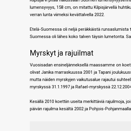
Kilpisjärvi pitää hallussaan Suomen lumensyvyysennä
lumensyvyys, 158 cm, on mitattu Kilpisjärvellä huhti
verran lunta viimeksi kevättalvella 2022.
Etelä-Suomessa oli neljä peräkkäistä runsaslumista t
Suomessa oli lähes koko talven täysin lumetonta. Sa
Myrskyt ja rajuilmat
Vuosisadan ensineljänneksellä maassamme on koettu 
olivat Janika marraskuussa 2001 ja Tapani joulukuuss
mutta näiden myrskyjen vaikutusalue rajautui suhteelli
myrskyssä 31.1.1997 ja Rafael-myrskyssä 22.12.2004
Kesällä 2010 koettiin useita merkittäviä rajuilmoja
päivän rajuilma kesältä 2002 ja Pohjois-Pohjanmaalla