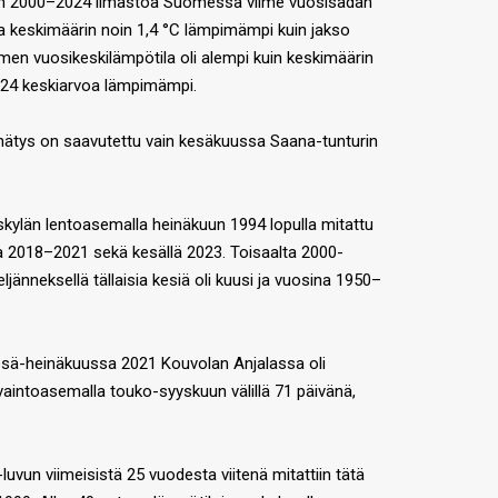
ien 2000–2024 ilmastoa Suomessa viime vuosisadan
a keskimäärin noin 1,4 °C lämpimämpi kuin jakso
en vuosikeskilämpötila oli alempi kuin keskimäärin
024 keskiarvoa lämpimämpi.
ätys on saavutettu vain kesäkuussa Saana-tunturin
kylän lentoasemalla heinäkuun 1994 lopulla mitattu
na 2018–2021 sekä kesällä 2023. Toisaalta 2000-
jänneksellä tällaisia kesiä oli kuusi ja vuosina 1950–
esä-heinäkuussa 2021 Kouvolan Anjalassa oli
avaintoasemalla touko-syyskuun välillä 71 päivänä,
uvun viimeisistä 25 vuodesta viitenä mitattiin tätä