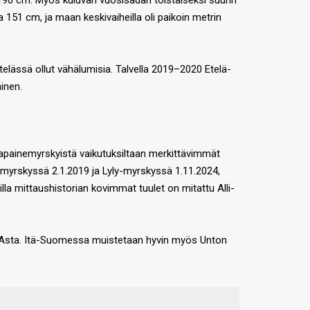
190 cm. Myös kuluvan vuosisadan toistaiseksi suurin
151 cm, ja maan keskivaiheilla oli paikoin metrin
elässä ollut vähälumisia. Talvella 2019–2020 Etelä-
inen.
apainemyrskyistä vaikutuksiltaan merkittävimmät
i-myrskyssä 2.1.2019 ja Lyly-myrskyssä 1.11.2024,
lla mittaushistorian kovimmat tuulet on mitattu Alli-
nut Asta. Itä-Suomessa muistetaan hyvin myös Unton