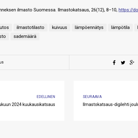
änneksen ilmasto Suomessa. Ilmastokatsaus, 26(12), 8–10,
https://
utos
ilmastotilasto
kuivuus
lämpöennätys
lämpötila
sto
sademäärä
aus
EDELLINEN
SEURAAVA
ukuun 2024 kuukausikatsaus
Ilmastokatsaus-digilehti jou