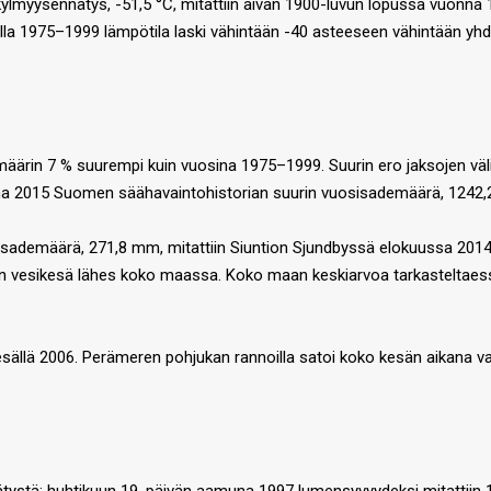
myysennätys, -51,5 °C, mitattiin aivan 1900-luvun lopussa vuonna 19
olla 1975–1999 lämpötila laski vähintään -40 asteeseen vähintään yh
in 7 % suurempi kuin vuosina 1975–1999. Suurin ero jaksojen välill
nna 2015 Suomen säähavaintohistorian suurin vuosisademäärä, 1242
sisademäärä, 271,8 mm, mitattiin Siuntion Sjundbyssä elokuussa 201
en vesikesä lähes koko maassa. Koko maan keskiarvoa tarkasteltaessa
sällä 2006. Perämeren pohjukan rannoilla satoi koko kesän aikana v