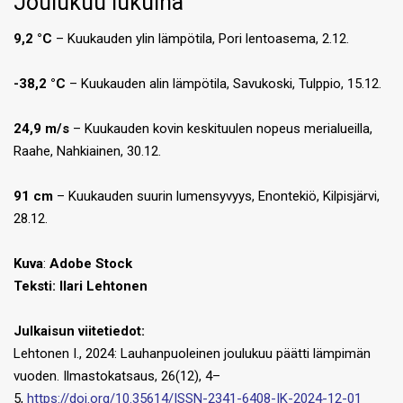
Joulukuu lukuina
9,2 °C
– Kuukauden ylin lämpötila, Pori lentoasema, 2.12.
-38,2 °C
– Kuukauden alin lämpötila, Savukoski, Tulppio, 15.12.
24,9 m/s
– Kuukauden kovin keskituulen nopeus merialueilla,
Raahe, Nahkiainen, 30.12.
91 cm
– Kuukauden suurin lumensyvyys, Enontekiö, Kilpisjärvi,
28.12.
Kuva
:
Adobe Stock
Teksti:
Ilari Lehtonen
Julkaisun viitetiedot:
Lehtonen I., 2024: Lauhanpuoleinen joulukuu päätti lämpimän
vuoden. Ilmastokatsaus, 26(12), 4–
5,
https://doi.org/10.35614/ISSN-2341-6408-IK-2024-12-01