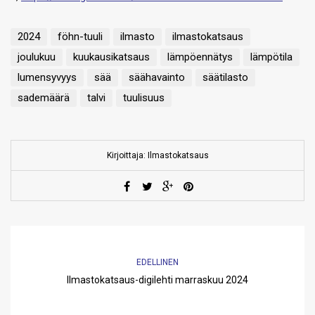
2024
föhn-tuuli
ilmasto
ilmastokatsaus
joulukuu
kuukausikatsaus
lämpöennätys
lämpötila
lumensyvyys
sää
säähavainto
säätilasto
sademäärä
talvi
tuulisuus
Kirjoittaja: Ilmastokatsaus
EDELLINEN
Ilmastokatsaus-digilehti marraskuu 2024