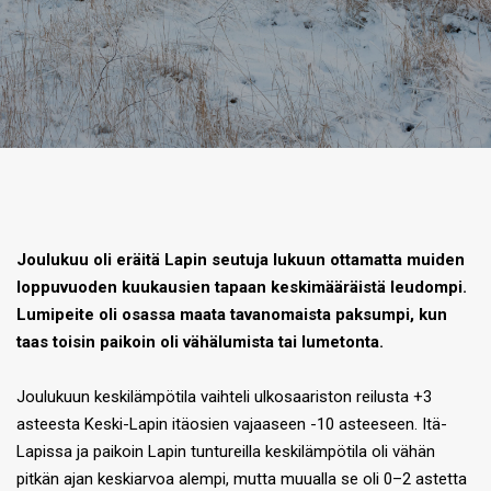
Joulukuu oli eräitä Lapin seutuja lukuun ottamatta muiden
loppuvuoden kuukausien tapaan keskimääräistä leudompi.
Lumipeite oli osassa maata tavanomaista paksumpi, kun
taas toisin paikoin oli vähälumista tai lumetonta.
Joulukuun keskilämpötila vaihteli ulkosaariston reilusta +3
asteesta Keski-Lapin itäosien vajaaseen -10 asteeseen. Itä-
Lapissa ja paikoin Lapin tuntureilla keskilämpötila oli vähän
pitkän ajan keskiarvoa alempi, mutta muualla se oli 0–2 astetta