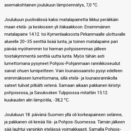
asemakohtainen joulukuun lämpöennätys, 7,0 °C.
Joulukuun puolivälissä kaksi matalapainetta liikkui peräkkäin
maan etelä- ja keskiosien yli itäkaakkoon. Ensimmäinen
matalapaine 14.12. toi Kymenlaaksosta Pirkanmaalle ulottuvalle
alueelle 20–35 senttiä lisää lunta, ja toinen matalapaine pari
päivää myöhemmin toi hieman pohjoisemmas jälleen
toistakymmentä senttiä uutta lunta. Myös tähän asti
lumettomana pysyneet Pohjois-Pohjanmaan rannikkoseudut
saivat ohuen lumipeitteen. Vain lounaissaaristo pysyi edelleen
enimmäkseen lumettomana, sillä etelä- ja lounaisrannikolla
sateet tulivat pitkälti vetenä. Samaan aikaan pakkanen kiristyi
pohjoisessa, ja Savukosken Tulppiossa mitattiin 15.12.
kuukauden alin lämpötila, -38,2 °C.
Joulukuun 18. päivänä Suomen yllä oli korkeapaineen selänne,
ja pakkanen oli kireää Itä- ja Pohjois-Suomessa. Tämän jälkeen
sää lauhtui varsinkin etelässä voimakkaasti. Samalla Pohjois-