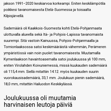
jakson 1991–2020 keskiarvoa korkeampi. Eniten keskilämpötila
poikkesi tavanomaisesta Etelä-Suomessa ja toisaalta
Kilpisjärvellä.
Sademäärä oli Kaakkois-Suomesta kohti Etelä-Pohjanmaata
ulottuvalla alueella sekä Itä- ja Pohjois-Lapissa tavanomaista
suurempi. Sitä vastoin Kainuussa, Pohjois-Pohjanmaalla ja
Tornionlaaksossa satoi keskimääräistä vähemmän, Perämeren
ympäristössä vain noin puolet tavanomaisesta. Muutamalla
Kymenlaakson havaintoasemalla satoi joulukuussa yli 100 mm,
eniten Virolahden Koivuniemessä, missä kuukauden sademäärä
oli 115,4 mm. Siellä mitattiin 14.12. myös kuukauden suurin
vuorokausisademäärä, 33,1 mm. Joulukuun pienin sademäärä,
18,0 mm, mitattiin Hailuodon Keskikylässä.
Joulukuussa oli muutamia
harvinaisen leutoja päiviä