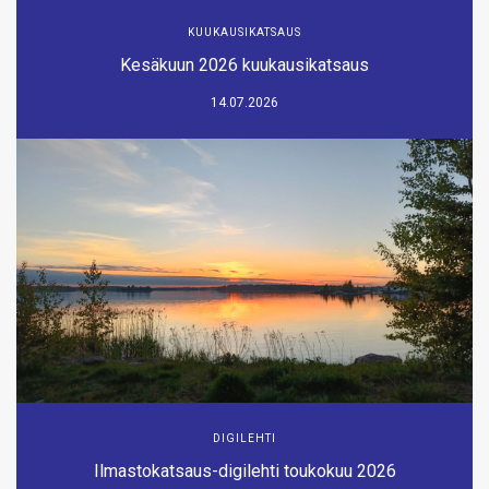
KUUKAUSIKATSAUS
Kesäkuun 2026 kuukausikatsaus
14.07.2026
DIGILEHTI
Ilmastokatsaus-digilehti toukokuu 2026