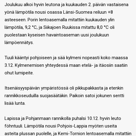
Joulukuu alkoi hyvin leutona ja kuukauden 2. päivän vastaisena
yönä lämpötila nousi osassa Länsi-Suomea reiluun +8
asteeseen. Porin lentoasemalla mitattiin kuukauden ylin
lämpötila, 9,2 °C, ja Siikajoen Ruukissa mitattu 8,0 °C oli
puolestaan kyseisen havaintoaseman uusi joulukuun
lämpöennätys.
Tuuli kääntyi pohjoiseen ja sää kylmeni nopeasti koko maassa
3.12. Kylmenemisen yhteydessä maan etelä- ja itäosiin saatiin
ohut lumipeite.
Itsenäisyyspäivän ympäristössä oli pikkupakkasta ja etenkin
rannikkoseuduilla suojasäätäkin. Paikoin satoi jokunen sentti
lisää lunta.
Lapissa ja Pohjanmaan rannikolla puhalsi 10.12. hyvin leuto
föhntuuli. Lämpötila nousi Pohjois-Lappia myöten useita
asteita plussan puolelle, ja Kemi-Tornion lentoasemalla mitattiin