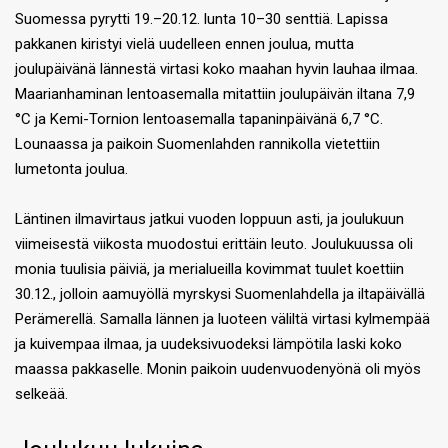
Suomessa pyrytti 19.–20.12. lunta 10–30 senttiä. Lapissa
pakkanen kiristyi vielä uudelleen ennen joulua, mutta
joulupäivänä lännestä virtasi koko maahan hyvin lauhaa ilmaa.
Maarianhaminan lentoasemalla mitattiin joulupäivän iltana 7,9
°C ja Kemi-Tornion lentoasemalla tapaninpäivänä 6,7 °C.
Lounaassa ja paikoin Suomenlahden rannikolla vietettiin
lumetonta joulua.
Läntinen ilmavirtaus jatkui vuoden loppuun asti, ja joulukuun
viimeisestä viikosta muodostui erittäin leuto. Joulukuussa oli
monia tuulisia päiviä, ja merialueilla kovimmat tuulet koettiin
30.12., jolloin aamuyöllä myrskysi Suomenlahdella ja iltapäivällä
Perämerellä. Samalla lännen ja luoteen väliltä virtasi kylmempää
ja kuivempaa ilmaa, ja uudeksivuodeksi lämpötila laski koko
maassa pakkaselle. Monin paikoin uudenvuodenyönä oli myös
selkeää.