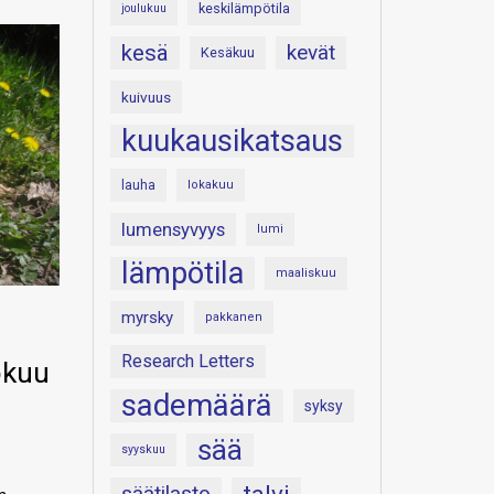
keskilämpötila
joulukuu
kesä
kevät
Kesäkuu
kuivuus
kuukausikatsaus
lauha
lokakuu
lumensyvyys
lumi
lämpötila
maaliskuu
myrsky
pakkanen
Research Letters
okuu
sademäärä
syksy
sää
syyskuu
säätilasto