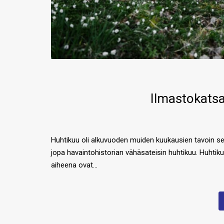
Ilmastokatsa
Huhtikuu oli alkuvuoden muiden kuukausien tavoin sel
jopa havaintohistorian vähäsateisin huhtikuu. Huhti
aiheena ovat…