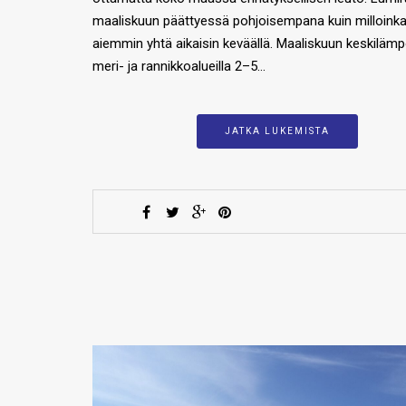
maaliskuun päättyessä pohjoisempana kuin milloink
aiemmin yhtä aikaisin keväällä. Maaliskuun keskilämpö
meri- ja rannikkoalueilla 2–5…
JATKA LUKEMISTA