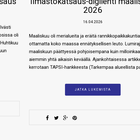
tsaus
Ilmastokatsaus-digilehti maal
2026
16.04.2026
lvästi
sissa oli
Maaliskuu oli merialueita ja eräitä rannikkopaikkakunti
 Huhtikuu
ottamatta koko maassa ennätyksellisen leuto. Lumiraja
kuun
maaliskuun päättyessä pohjoisempana kuin milloinka
aiemmin yhtä aikaisin keväällä. Ajankohtaisessa artikk
kerrotaan TAPSI-hankkeesta (Tarkempaa alueellista p
JATKA LUKEMISTA