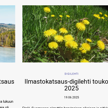
DIGILEHTI
tsaus
Ilmastokatsaus-digilehti touk
2025
19.06.2025
ia lukuun
ja oli