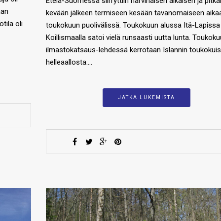
Etelä-Suomessa siirryttiin harvinaisen aikaisen ja pitkä
aan
kevään jälkeen termiseen kesään tavanomaiseen aika
tila oli
toukokuun puolivälissä. Toukokuun alussa Itä-Lapissa 
Koillismaalla satoi vielä runsaasti uutta lunta. Toukok
ilmastokatsaus-lehdessä kerrotaan Islannin toukokui
helleaallosta….
JATKA LUKEMISTA