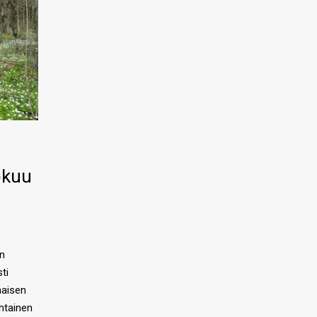
okuu
n
ti
naisen
htainen