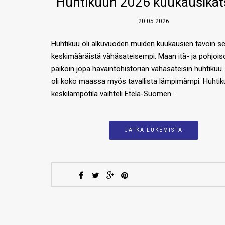
Huhtikuun 2026 kuukausika
20.05.2026
Huhtikuu oli alkuvuoden muiden kuukausien tavoin se
keskimääräistä vähäsateisempi. Maan itä- ja pohjoiso
paikoin jopa havaintohistorian vähäsateisin huhtikuu.
oli koko maassa myös tavallista lämpimämpi. Huhti
keskilämpötila vaihteli Etelä-Suomen…
JATKA LUKEMISTA