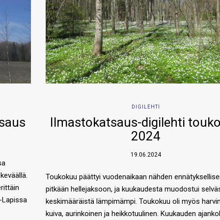
DIGILEHTI
tsaus
Ilmastokatsaus-digilehti touk
2024
19.06.2024
sa
keväällä.
Toukokuu päättyi vuodenaikaan nähden ennätyksellise
rittäin
pitkään hellejaksoon, ja kuukaudesta muodostui selväs
s-Lapissa
keskimääräistä lämpimämpi. Toukokuu oli myös harvi
kuiva, aurinkoinen ja heikkotuulinen. Kuukauden ajanko