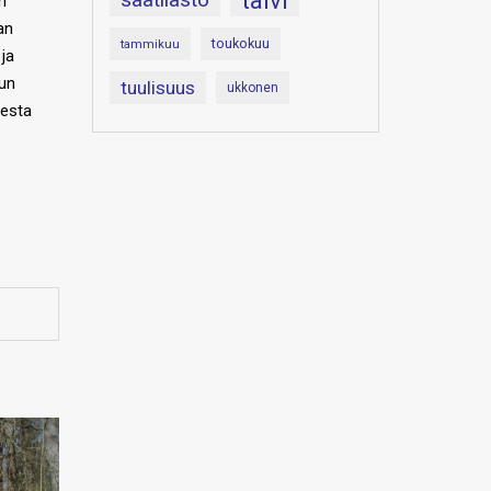
talvi
n
an
toukokuu
tammikuu
ja
uun
tuulisuus
ukkonen
sesta