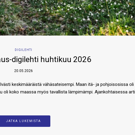
DIGILEHTI
us-digilehti huhtikuu 2026
20.05.2026
västi keskimääräistä vähäsateisempi. Maan itä- ja pohjoisosissa oli 
kuu oli koko maassa myös tavallista lämpimämpi. Ajankohtaisessa arti
JATKA LUKEMISTA