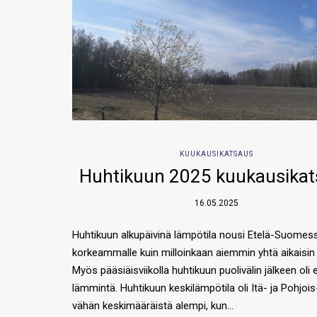
KUUKAUSIKATSAUS
Huhtikuun 2025 kuukausika
16.05.2025
Huhtikuun alkupäivinä lämpötila nousi Etelä-Suomes
korkeammalle kuin milloinkaan aiemmin yhtä aikaisin 
Myös pääsiäisviikolla huhtikuun puolivälin jälkeen oli e
lämmintä. Huhtikuun keskilämpötila oli Itä- ja Pohjoi
vähän keskimääräistä alempi, kun…