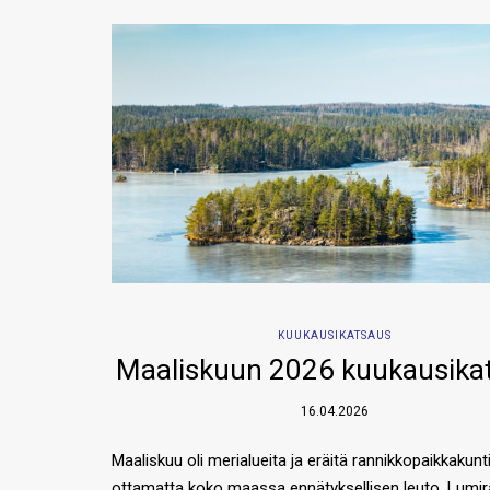
KUUKAUSIKATSAUS
Maaliskuun 2026 kuukausika
16.04.2026
Maaliskuu oli merialueita ja eräitä rannikkopaikkakunt
ottamatta koko maassa ennätyksellisen leuto. Lumira