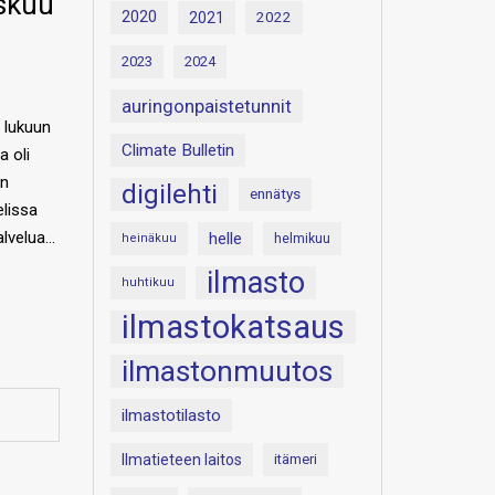
iskuu
2020
2021
2022
2023
2024
auringonpaistetunnit
a lukuun
Climate Bulletin
 oli
an
digilehti
ennätys
elissa
alvelua…
helle
heinäkuu
helmikuu
ilmasto
huhtikuu
ilmastokatsaus
ilmastonmuutos
ilmastotilasto
Ilmatieteen laitos
itämeri