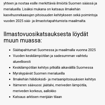
yhteen ja nostaa esille merkittäviä ilmiöitä Suomen säässä ja
merialueilla. Lisäksi mukana on katsaus ilmakehän
kasvihuonekaasujen pitoisuuden kehitykseen sekä poimintoja
vuoden 2025 sää- ja ilmastotapahtumista maailmalta.
Ilmastovuosikatsauksesta löydät
muun muassa:
Säätapahtumat Suomessa ja maailmalla vuonna 2025
Vuoden keskilämpötilan ja sadesumman vaihtelu
alueellisesti
Keskilämpötilan kehitys pitkällä aikavälillä Suomessa
Myrskypäivät Suomen merialueilla
Ilmakehän hiilidioksidi- ja metaanipitoisuuksien kehitys
Itämeren säävuosi: jäätalvi, meriveden lämpötila,
meriveden korkeus, aallokko
Katsaus arktisen merijään tilaan