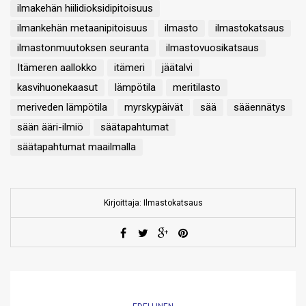
ilmakehän hiilidioksidipitoisuus
ilmankehän metaanipitoisuus
ilmasto
ilmastokatsaus
ilmastonmuutoksen seuranta
ilmastovuosikatsaus
Itämeren aallokko
itämeri
jäätalvi
kasvihuonekaasut
lämpötila
meritilasto
meriveden lämpötila
myrskypäivät
sää
sääennätys
sään ääri-ilmiö
säätapahtumat
säätapahtumat maailmalla
Kirjoittaja: Ilmastokatsaus