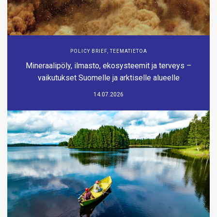
POLICY BRIEF
,
TEEMATIETOA
Mineraalipöly, ilmasto, ekosysteemit ja terveys –
vaikutukset Suomelle ja arktiselle alueelle
14.07.2026