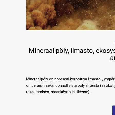
Mineraalipöly, ilmasto, ekosy
a
Mineraalipöly on nopeasti korostuva ilmasto-, ympäris
on peräisin sekä luonnollisista pölylähteistä (aavikot
rakentaminen, maankäyttö ja liikenne)….