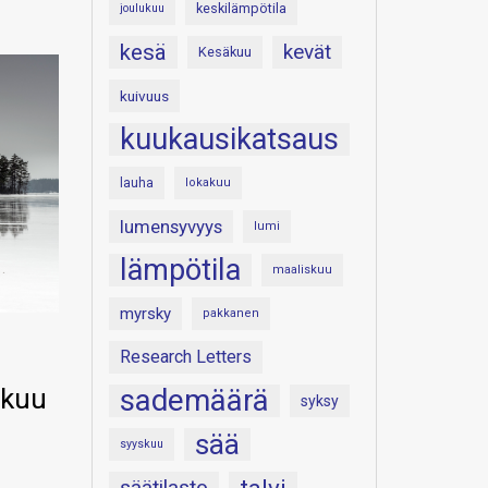
keskilämpötila
joulukuu
kesä
kevät
Kesäkuu
kuivuus
kuukausikatsaus
lauha
lokakuu
lumensyvyys
lumi
lämpötila
maaliskuu
myrsky
pakkanen
Research Letters
ikuu
sademäärä
syksy
sää
syyskuu
säätilasto