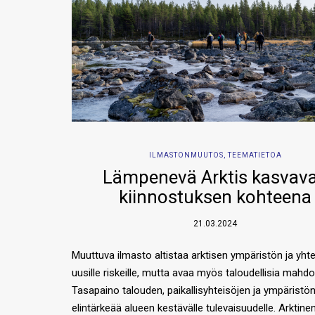
ILMASTONMUUTOS
,
TEEMATIETOA
Lämpenevä Arktis kasvav
kiinnostuksen kohteena
21.03.2024
Muuttuva ilmasto altistaa arktisen ympäristön ja yhte
uusille riskeille, mutta avaa myös taloudellisia mahdol
Tasapaino talouden, paikallisyhteisöjen ja ympäristön 
elintärkeää alueen kestävälle tulevaisuudelle. Arktine