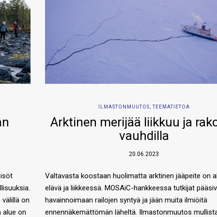
ILMASTONMUUTOS
,
TEEMATIETOA
an
Arktinen merijää liikkuu ja rako
vauhdilla
20.06.2023
isöt
Valtavasta koostaan huolimatta arktinen jääpeite on al
lisuuksia.
elävä ja liikkeessä. MOSAiC-hankkeessa tutkijat pääsiv
välillä on
havainnoimaan railojen syntyä ja jään muita ilmiöitä
n alue on
ennennäkemättömän läheltä. Ilmastonmuutos mullist