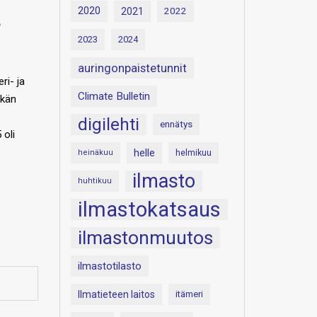
2020
2021
2022
5
2023
2024
auringonpaistetunnit
i- ja
Climate Bulletin
tkän
digilehti
ennätys
oli
helle
heinäkuu
helmikuu
ilmasto
huhtikuu
ilmastokatsaus
ilmastonmuutos
ilmastotilasto
Ilmatieteen laitos
itämeri