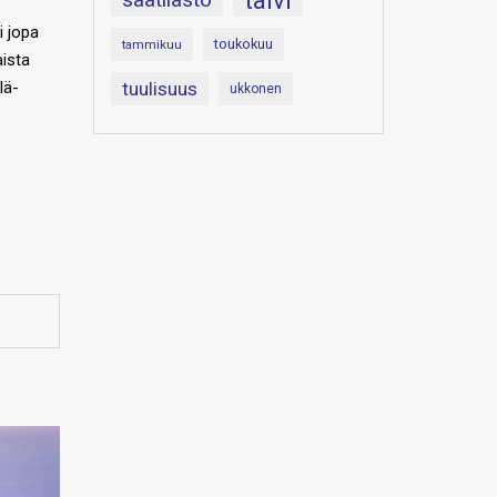
talvi
i jopa
toukokuu
tammikuu
ista
lä-
tuulisuus
ukkonen