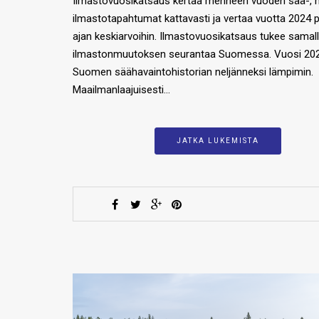
Ilmastovuosikatsaus kertaa menneen vuoden sää-, m
ilmastotapahtumat kattavasti ja vertaa vuotta 2024 p
ajan keskiarvoihin. Ilmastovuosikatsaus tukee samal
ilmastonmuutoksen seurantaa Suomessa. Vuosi 202
Suomen säähavaintohistorian neljänneksi lämpimin.
Maailmanlaajuisesti…
JATKA LUKEMISTA