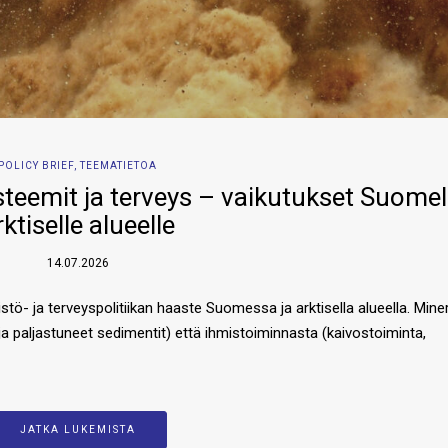
POLICY BRIEF
,
TEEMATIETOA
steemit ja terveys – vaikutukset Suomell
rktiselle alueelle
14.07.2026
tö- ja terveyspolitiikan haaste Suomessa ja arktisella alueella. Miner
 ja paljastuneet sedimentit) että ihmistoiminnasta (kaivostoiminta,
JATKA LUKEMISTA