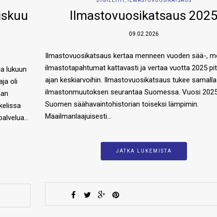
DIGILEHTI
,
ILMASTOVUOSIKATSAUS
iskuu
Ilmastovuosikatsaus 202
09.02.2026
Ilmastovuosikatsaus kertaa menneen vuoden sää-, mer
ilmastotapahtumat kattavasti ja vertaa vuotta 2025 pi
ia lukuun
ajan keskiarvoihin. Ilmastovuosikatsaus tukee samalla
ja oli
ilmastonmuutoksen seurantaa Suomessa. Vuosi 2025 
aan
Suomen säähavaintohistorian toiseksi lämpimin.
kelissa
Maailmanlaajuisesti…
palvelua…
JATKA LUKEMISTA