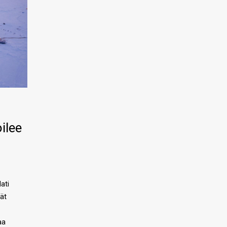
ilee
ati
ät
aa