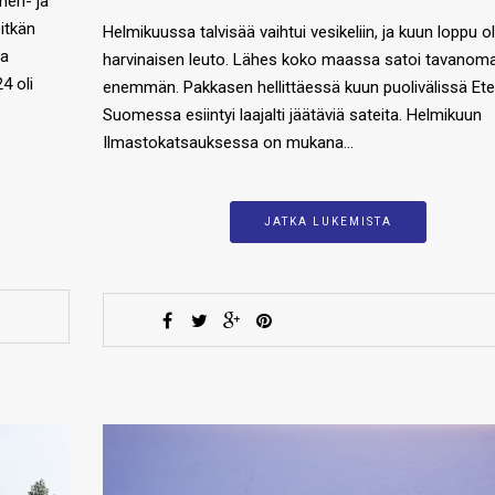
eri- ja
itkän
Helmikuussa talvisää vaihtui vesikeliin, ja kuun loppu ol
la
harvinaisen leuto. Lähes koko maassa satoi tavanoma
4 oli
enemmän. Pakkasen hellittäessä kuun puolivälissä Ete
Suomessa esiintyi laajalti jäätäviä sateita. Helmikuun
Ilmastokatsauksessa on mukana…
JATKA LUKEMISTA