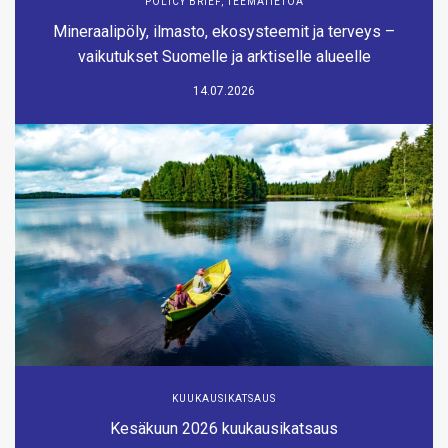
POLICY BRIEF
,
TEEMATIETOA
Mineraalipöly, ilmasto, ekosysteemit ja terveys –
vaikutukset Suomelle ja arktiselle alueelle
14.07.2026
KUUKAUSIKATSAUS
Kesäkuun 2026 kuukausikatsaus