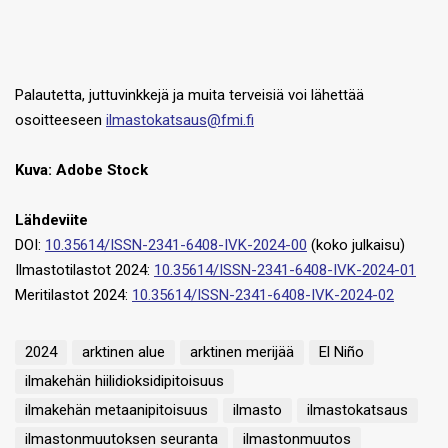
Palautetta, juttuvinkkejä ja muita terveisiä voi lähettää
osoitteeseen
ilmastokatsaus@fmi.fi
Kuva: Adobe Stock
Lähdeviite
DOI:
10.35614/ISSN-2341-6408-IVK-2024-00
(koko julkaisu)
Ilmastotilastot 2024:
10.35614/ISSN-2341-6408-IVK-2024-01
Meritilastot 2024:
10.35614/ISSN-2341-6408-IVK-2024-02
2024
arktinen alue
arktinen merijää
El Niño
ilmakehän hiilidioksidipitoisuus
ilmakehän metaanipitoisuus
ilmasto
ilmastokatsaus
ilmastonmuutoksen seuranta
ilmastonmuutos