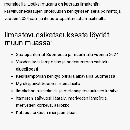
merialueilla. Lisäksi mukana on katsaus ilmakehän
kasvihuonekaasujen pitoisuuden kehitykseen sekä poimintoja
vuoden 2024 sää- ja ilmastotapahtumista maailmalta.
Ilmastovuosikatsauksesta löydät
muun muassa:
Säätapahtumat Suomessa ja maailmalla vuonna 2024
Vuoden keskilämpötilan ja sadesumman vaihtelu
alueellisesti
Keskilämpötilan kehitys pitkällä aikavälillä Suomessa
Myrskypäivät Suomen merialueilla
Ilmakehän hiilidioksidi- ja metaanipitoisuuksien kehitys
Itämeren säävuosi: jäätalvi, meriveden lämpötila,
meriveden korkeus, aallokko
Katsaus arktisen merijään tilaan