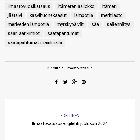
ilmastovuosikatsaus
Itämeren aallokko
itämeri
jäätalvi
kasvihuonekaasut
lämpötila
meritilasto
meriveden lämpötila
myrskypäivät
sää
sääennätys
sään ääri-ilmiöt
säätapahtumat
säätapahtumat maailmalla
Kirjoittaja: Ilmastokatsaus
EDELLINEN
Ilmastokatsaus-digilehti joulukuu 2024