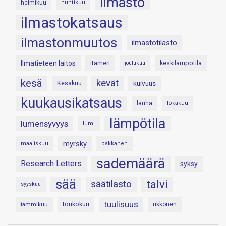
ilmasto
helmikuu
huhtikuu
ilmastokatsaus
ilmastonmuutos
ilmastotilasto
Ilmatieteen laitos
itämeri
keskilämpötila
joulukuu
kesä
kevät
Kesäkuu
kuivuus
kuukausikatsaus
lauha
lokakuu
lämpötila
lumensyvyys
lumi
myrsky
maaliskuu
pakkanen
sademäärä
Research Letters
syksy
sää
talvi
säätilasto
syyskuu
tuulisuus
toukokuu
tammikuu
ukkonen