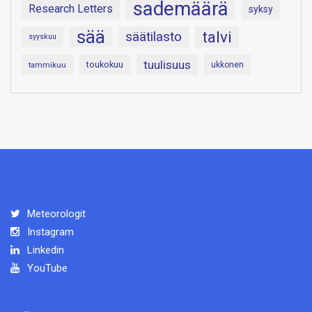
sademäärä
Research Letters
syksy
sää
talvi
säätilasto
syyskuu
tuulisuus
toukokuu
tammikuu
ukkonen
Meteorologit
Instagram
Linkedin
YouTube