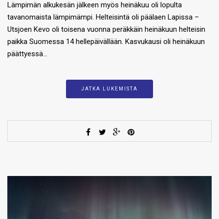
Lämpimän alkukesän jälkeen myös heinäkuu oli lopulta
tavanomaista lämpimämpi. Helteisintä oli päälaen Lapissa –
Utsjoen Kevo oli toisena vuonna peräkkäin heinäkuun helteisin
paikka Suomessa 14 hellepäivällään. Kasvukausi oli heinäkuun
päättyessä…
JATKA LUKEMISTA