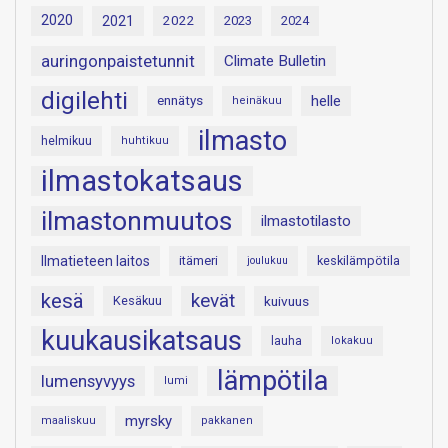
2020
2021
2022
2023
2024
auringonpaistetunnit
Climate Bulletin
digilehti
helle
ennätys
heinäkuu
ilmasto
helmikuu
huhtikuu
ilmastokatsaus
ilmastonmuutos
ilmastotilasto
Ilmatieteen laitos
itämeri
keskilämpötila
joulukuu
kesä
kevät
Kesäkuu
kuivuus
kuukausikatsaus
lauha
lokakuu
lämpötila
lumensyvyys
lumi
myrsky
maaliskuu
pakkanen