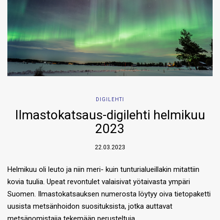
DIGILEHTI
Ilmastokatsaus-digilehti helmikuu
2023
22.03.2023
Helmikuu oli leuto ja niin meri- kuin tunturialueillakin mitattiin
kovia tuulia. Upeat revontulet valaisivat yötaivasta ympäri
Suomen. Ilmastokatsauksen numerosta löytyy oiva tietopaketti
uusista metsänhoidon suosituksista, jotka auttavat
metsänomistajia tekemään perusteltuja…