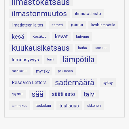
ilmastokatsaus
ilmastonmuutos
ilmastotilasto
Ilmatieteen laitos
itämeri
keskilämpötila
joulukuu
kesä
kevät
Kesäkuu
kuivuus
kuukausikatsaus
lauha
lokakuu
lämpötila
lumensyvyys
lumi
myrsky
maaliskuu
pakkanen
sademäärä
Research Letters
syksy
sää
talvi
säätilasto
syyskuu
tuulisuus
toukokuu
tammikuu
ukkonen