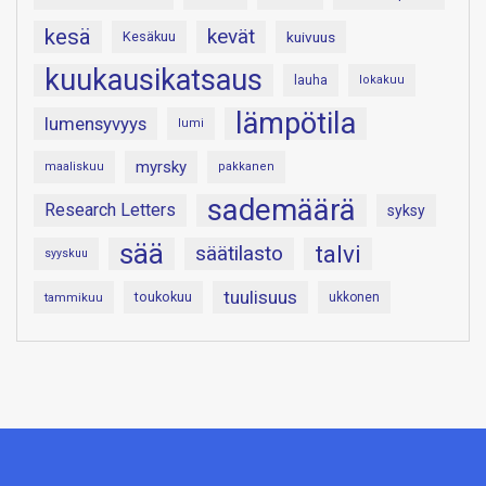
kesä
kevät
Kesäkuu
kuivuus
kuukausikatsaus
lauha
lokakuu
lämpötila
lumensyvyys
lumi
myrsky
maaliskuu
pakkanen
sademäärä
Research Letters
syksy
sää
talvi
säätilasto
syyskuu
tuulisuus
toukokuu
tammikuu
ukkonen