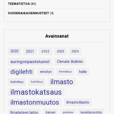
TEEMATIETOA
(86)
VUODENAIKAISENNUSTEET
(4)
Avainsanat
2020
2021
2022
2023
2024
auringonpaistetunnit
Climate Bulletin
digilehti
helle
ennätys
heinäkuu
ilmasto
helmikuu
huhtikuu
ilmastokatsaus
ilmastonmuutos
ilmastotilasto
Ilmatieteen laitos
itämeri
keskilämpötila
joulukuu