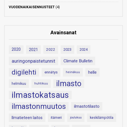
VUODENAIKAISENNUSTEET
(4)
Avainsanat
2020
2021
2022
2023
2024
auringonpaistetunnit
Climate Bulletin
digilehti
helle
ennätys
heinäkuu
ilmasto
helmikuu
huhtikuu
ilmastokatsaus
ilmastonmuutos
ilmastotilasto
Ilmatieteen laitos
itämeri
keskilämpötila
joulukuu