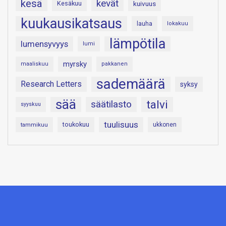
kesä
kevät
Kesäkuu
kuivuus
kuukausikatsaus
lauha
lokakuu
lämpötila
lumensyvyys
lumi
myrsky
maaliskuu
pakkanen
sademäärä
Research Letters
syksy
sää
talvi
säätilasto
syyskuu
tuulisuus
toukokuu
tammikuu
ukkonen