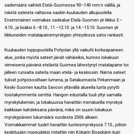
sademäärä vaihteli Etelä-Suomessa 90–140 mm:n välillä, ja
näistä sateista valtaosa saatiin kuukauden alkupuolella.
Ensimmäinen voimakas sadealue Etelä-Suomen yli liikkui 3.–
4.10., ja lisäksi 6.–8.10., 11.–12.10. ja 14.–15.10. Suomen yli
liikkuneiden matalapainemyrskyjen yhteydessä satoi rankasti.
Kuukauden loppupuolella Pohjolan yllä vaikutti korkeapaineen
alue, jonka myötä sateet jäivät vähäisiksi, kunnes lokakuun
viimeisenä päivänä etelästä Suomea lähestynyt matalapaine toi
jälleen runsaita sateita maan etelä- ja keskiosiin. Nämä sateet
tulivat pohjoisosiltaan lumena, ja Satakunnasta Pirkanmaan ja
Keski-Suomen kautta Savoon yltävällä alueella lunta pyrytti
toistakymmentä senttiä. Hangon edustalla tuuli yltyi samalla
myrskylukemiin, ja lokakuussa havaittiin merialueilla myrskyä
kaikkiaan kahdeksana päivänä, mikä on suurin lokakuun
myrskypäivien lukumäärä vuodesta 2006 alkaen.
Voimakkaimmat tuulet havaittiin luoteismyrskyssä 7.10., jolloin
keskituulen nopeudeksi mitattiin niin Kökarin Bogskärin kuin