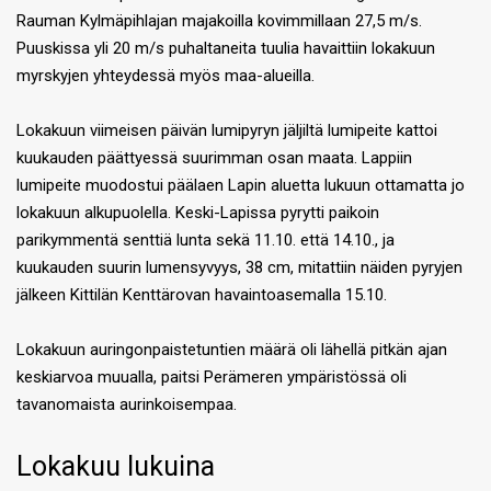
Rauman Kylmäpihlajan majakoilla kovimmillaan 27,5 m/s.
Puuskissa yli 20 m/s puhaltaneita tuulia havaittiin lokakuun
myrskyjen yhteydessä myös maa-alueilla.
Lokakuun viimeisen päivän lumipyryn jäljiltä lumipeite kattoi
kuukauden päättyessä suurimman osan maata. Lappiin
lumipeite muodostui päälaen Lapin aluetta lukuun ottamatta jo
lokakuun alkupuolella. Keski-Lapissa pyrytti paikoin
parikymmentä senttiä lunta sekä 11.10. että 14.10., ja
kuukauden suurin lumensyvyys, 38 cm, mitattiin näiden pyryjen
jälkeen Kittilän Kenttärovan havaintoasemalla 15.10.
Lokakuun auringonpaistetuntien määrä oli lähellä pitkän ajan
keskiarvoa muualla, paitsi Perämeren ympäristössä oli
tavanomaista aurinkoisempaa.
Lokakuu lukuina