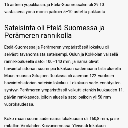
15 asteen yöpakkasia, ja Etelä-Suomessakin oli 29.10.
vastaisena yönä monin paikoin 5–10 astetta pakkasta.
Sateisinta oli Etelä-Suomessa ja
Perämeren rannikolla
Etelä-Suomessa ja Perämeren ympäristössä lokakuu oli
selvästi tavanomaista sateisempi. Oulun ja Kokkolan välisellä
rannikkoalueella satoi 100–140 mm, ja nämä olivat
havaintohistorian suurimpia lokakuun sademääriä tällä alueella.
Muun muassa Siikajoen Ruukissa oli aseman 122-vuotisen
havaintohistorian sateisin lokakuu. Lokakuun sade-ennätysten
syntyyn Perämeren ympäristössä vaikutti etenkin kuukauden 11.
päivän rankkasade, jolloin alueella satoi paikoin yli 50 mm
vuorokaudessa.
Koko maan suurin sademäärä lokakuussa oli 160,8 mm, ja se
mitattiin Virolahden Koivuniemessä. Yleisesti lokakuun