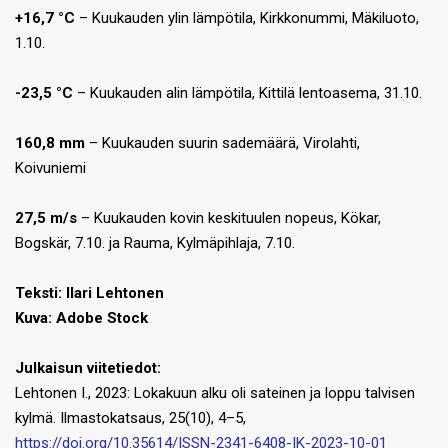
+16,7 °C
– Kuukauden ylin lämpötila, Kirkkonummi, Mäkiluoto,
1.10.
-23,5 °C
– Kuukauden alin lämpötila, Kittilä lentoasema, 31.10.
160,8 mm
– Kuukauden suurin sademäärä, Virolahti,
Koivuniemi
27,5 m/s
– Kuukauden kovin keskituulen nopeus, Kökar,
Bogskär, 7.10. ja Rauma, Kylmäpihlaja, 7.10.
Teksti:
Ilari Lehtonen
Kuva: Adobe Stock
Julkaisun viitetiedot:
Lehtonen I., 2023: Lokakuun alku oli sateinen ja loppu talvisen
kylmä. Ilmastokatsaus, 25(10), 4–5,
https://doi.org/10.35614/ISSN-2341-6408-IK-2023-10-01