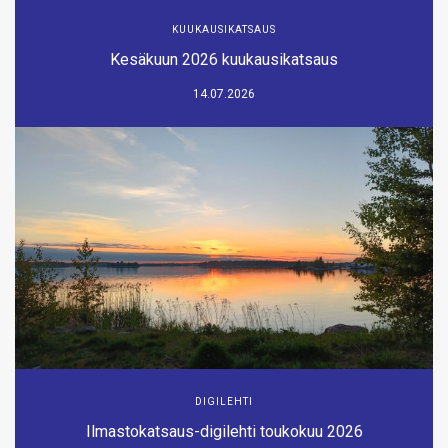
KUUKAUSIKATSAUS
Kesäkuun 2026 kuukausikatsaus
14.07.2026
DIGILEHTI
Ilmastokatsaus-digilehti toukokuu 2026