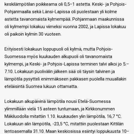
keskilämpötilan poikkeama oli 0,5–1 astetta. Keski- ja Pohjois-
Pohjanmaalla sekä Länsi-Lapissa oli puolestaan yli kolme
astetta tavanomaista kylmempää. Pohjanmaan maakunnissa
oli kylmempi lokakuu viimeksi vuonna 2002, ja Lapissa lokakuu
oli paikoin kylmin 30 vuoteen.
Erityisesti lokakuun loppupuoli oli kylmä, mutta Pohjois-
Suomessa myös kuukauden alkupuoli oli tavanomaista
kylmempi, ja Keski- ja Pohjois-Lapissa terminen talvi alkoi jo 5.–
7.10. Lokakuun puolivälin jälkeen sää oli täysin talvinen ja
lämpötila pysytteli enimmäkseen pakkasen puolella muuallakin
eteläisintä Suomea lukuun ottamatta.
Lokakuun alkupäivinä lämpötila nousi Etelä-Suomessa
ylimmillään vielä 15 asteen tuntumaan, ja Kirkkonummen
Mäkiluodolla mitattiin 1.10. kuukauden ylin lämpötila, 16,7 °C.
Lokakuun alin lämpötila, -23,5 °C, mitattiin puolestaan Kittilän
lentoasemalla 31.10. Maan keskiosissa esiintyi loppukuusta 10–