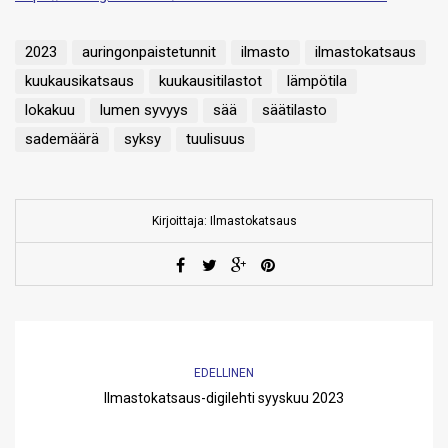
2023
auringonpaistetunnit
ilmasto
ilmastokatsaus
kuukausikatsaus
kuukausitilastot
lämpötila
lokakuu
lumen syvyys
sää
säätilasto
sademäärä
syksy
tuulisuus
Kirjoittaja: Ilmastokatsaus
EDELLINEN
Ilmastokatsaus-digilehti syyskuu 2023