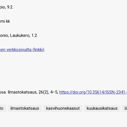
io, 9.2.
mi kk
nio, Laukukero, 1.2.
en verkkosivuilta (linkki)
.
ussa. Ilmastokatsaus, 26(2), 4–5,
https://doi.org/10.35614/ISSN-2341
to
ilmastokatsaus
kasvihuonekaasut
kuukausikatsaus
l