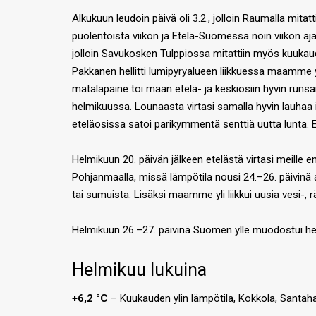
Alkukuun leudoin päivä oli 3.2., jolloin Raumalla mita
puolentoista viikon ja Etelä-Suomessa noin viikon aja
jolloin Savukosken Tulppiossa mitattiin myös kuukaude
Pakkanen hellitti lumipyryalueen liikkuessa maamme yl
matalapaine toi maan etelä- ja keskiosiin hyvin runs
helmikuussa. Lounaasta virtasi samalla hyvin lauha
eteläosissa satoi parikymmentä senttiä uutta lunta. E
Helmikuun 20. päivän jälkeen etelästä virtasi meille e
Pohjanmaalla, missä lämpötila nousi 24.–26. päivinä au
tai sumuista. Lisäksi maamme yli liikkui uusia vesi-, r
Helmikuun 26.–27. päivinä Suomen ylle muodostui heik
Helmikuu lukuina
+6,2 °C
– Kuukauden ylin lämpötila, Kokkola, Santaha