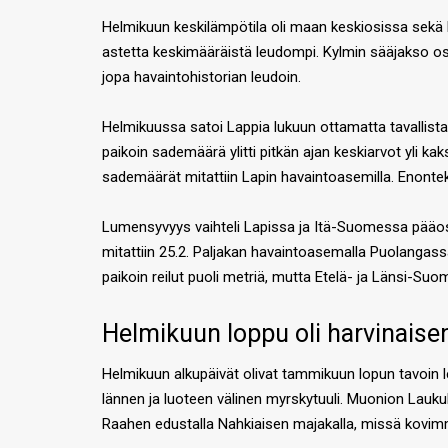
Helmikuun keskilämpötila oli maan keskiosissa sekä l
astetta keskimääräistä leudompi. Kylmin sääjakso osui
jopa havaintohistorian leudoin.
Helmikuussa satoi Lappia lukuun ottamatta tavallista
paikoin sademäärä ylitti pitkän ajan keskiarvot yli 
sademäärät mitattiin Lapin havaintoasemilla. Enont
Lumensyvyys vaihteli Lapissa ja Itä-Suomessa pääosin
mitattiin 25.2. Paljakan havaintoasemalla Puolangass
paikoin reilut puoli metriä, mutta Etelä- ja Länsi-Su
Helmikuun loppu oli harvinaise
Helmikuun alkupäivät olivat tammikuun lopun tavoin leu
lännen ja luoteen välinen myrskytuuli. Muonion Lauku
Raahen edustalla Nahkiaisen majakalla, missä kovimm