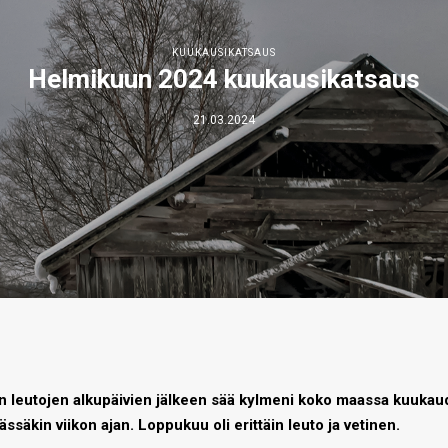
KUUKAUSIKATSAUS
Helmikuun 2024 kuukausikatsaus
21.03.2024
n leutojen alkupäivien jälkeen sää kylmeni koko maassa kuukauden
ssäkin viikon ajan. Loppukuu oli erittäin leuto ja vetinen.