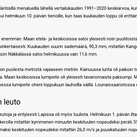
äntisillä merialueilla lähellä vertailukauden 1991–2020 keskiarvoa, 
 helmikuun 10. päivän tienoille, kun taas kuukauden loppu oli erittäin
 enemmän. Maan etelä- ja keskiosissa satoi yleisesti noin puolitoist
kaksinkertaisesti. Kuukauden suurin sademäärä, 90,3 mm, mitattiin Ka
ekiön Näkkälässä satoi helmikuussa vain 11,6 mm.
 puolesta metristä vajaaseen metriin. Kainuussa lunta oli paikoin to
a. Maan keskiosissa lumipeite oli yleisesti tavanomaista paksumpi. M
omessa lumipeite oheni loppukuun lauhoilla säillä. Lounaissaaristoss
n leuto
toja ja erityisesti Lapissa oli myös tuulista. Helmikuun 1. päivän ilt
kerolla mitattiin kymmenen minuutin keskituulen nopeudeksi peräti 35,
aksi keskituulen nopeudeksi mitattiin 26,0 m/s ja puuskatuulen nop