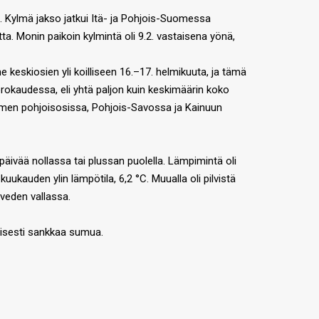
me. Kylmä jakso jatkui Itä- ja Pohjois-Suomessa
ta. Monin paikoin kylmintä oli 9.2. vastaisena yönä,
 keskiosien yli koilliseen 16.–17. helmikuuta, ja tämä
rokaudessa, eli yhtä paljon kuin keskimäärin koko
omen pohjoisosissa, Pohjois-Savossa ja Kainuun
päivää nollassa tai plussan puolella. Lämpimintä oli
uukauden ylin lämpötila, 6,2 °C. Muualla oli pilvistä
aveden vallassa.
eisesti sankkaa sumua.