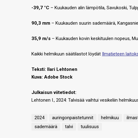
-39,7 °C
– Kuukauden alin lämpötila, Savukoski, Tulpp
90,3 mm
– Kuukauden suurin sademäärä, Kangasnie
35,9 m/s
– Kuukauden kovin keskituulen nopeus, Muo
Kaikki helmikuun säätilastot löydät
Ilmatieteen laitoks
Teksti:
Ilari Lehtonen
Kuva: Adobe Stock
Julkaisun viitetiedot:
Lehtonen I., 2024: Talvisää vaihtui vesikeliin helmiku
2024
auringonpaistetunnit
helmikuu
ilmas
sademäärä
talvi
tuulisuus