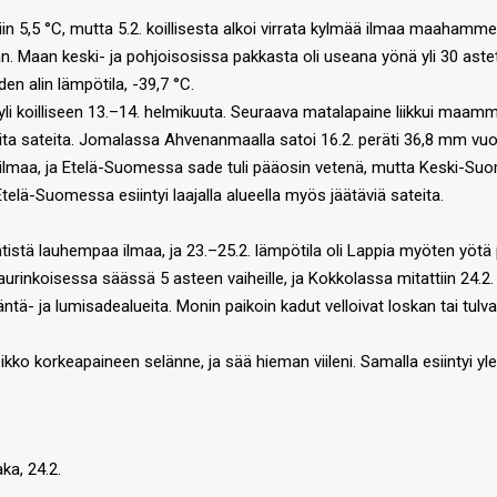
ttiin 5,5 °C, mutta 5.2. koillisesta alkoi virrata kylmää ilmaa maaham
n. Maan keski- ja pohjoisosissa pakkasta oli useana yönä yli 30 astet
n alin lämpötila, -39,7 °C.
i koilliseen 13.–14. helmikuuta. Seuraava matalapaine liikkui maamme
aita sateita. Jomalassa Ahvenanmaalla satoi 16.2. peräti 36,8 mm vuo
a ilmaa, ja Etelä-Suomessa sade tuli pääosin vetenä, mutta Keski-Su
telä-Suomessa esiintyi laajalla alueella myös jäätäviä sateita.
ntistä lauhempaa ilmaa, ja 23.–25.2. lämpötila oli Lappia myöten yötä 
rinkoisessa säässä 5 asteen vaiheille, ja Kokkolassa mitattiin 24.2. k
äntä- ja lumisadealueita. Monin paikoin kadut velloivat loskan tai tulv
ko korkeapaineen selänne, ja sää hieman viileni. Samalla esiintyi yl
ka, 24.2.