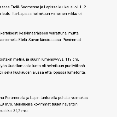
kun taas Etelä-Suomessa ja Lapissa kuukausi oli 1–2
 leuto. Itä-Lapissa helmikuun viimeinen viikko oli
akertaisesti keskimääräiseen verrattuna, mutta
ngasniemellä Etelä-Savon länsiosassa. Pienimmät
istakin metriä, ja suurin lumensyvyys, 119 cm,
yös Uudellamaalla lunta oli helmikuun puolivälissä
a oli sekä kuukauden alussa että lopussa lumetonta.
ana Perämerellä ja Lapin tuntureilla puhalsi voimakas
9 m/s. Merialueilla kovimmat tuulet havaittiin
eudeksi 32,2 m/s.