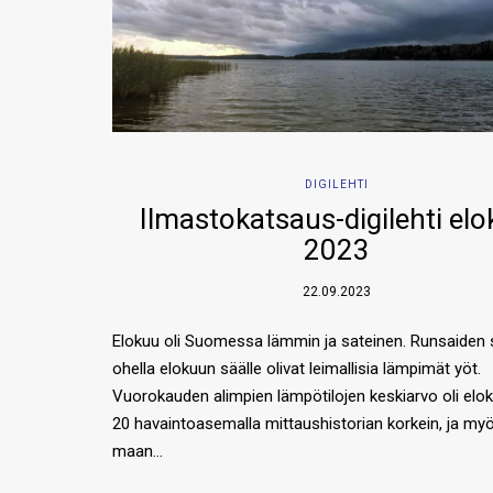
DIGILEHTI
Ilmastokatsaus-digilehti el
2023
22.09.2023
Elokuu oli Suomessa lämmin ja sateinen. Runsaiden 
ohella elokuun säälle olivat leimallisia lämpimät yöt.
Vuorokauden alimpien lämpötilojen keskiarvo oli elok
20 havaintoasemalla mittaushistorian korkein, ja my
maan…