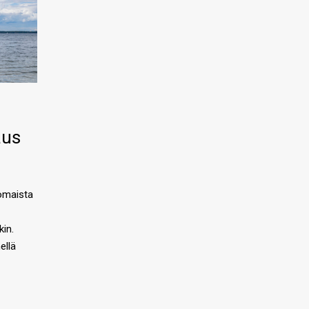
aus
omaista
kin.
ellä