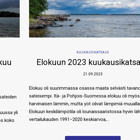
KUUKAUSIKATSAUS
okuu
Elokuun 2023 kuukausikats
21.09.2023
Elokuu oli suurimmassa osassa maata selvästi tavan
sateisempi. Itä- ja Pohjois-Suomessa elokuu oli myös
sateiden
harvinaisen lämmin, mutta yöt olivat lämpimiä muualla
Elokuun keskilämpötila oli lounaissaaristossa hyvin läh
uussa yli
vertailukauden 1991–2020 keskiarvoa,…
ös koko