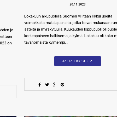
20.11.2023
Lokakuun alkupuolella Suomen yli itään liikkui useita
voimakkaita matalapaineita, jotka toivat mukanaan run
sateita ja myrskytuulia. Kuukauden loppupuoli oli puol
ähden jo
korkeapaineen hallitsema ja kylmä. Lokakuu oli koko
eitteen
tavanomaista kylmempi….
2023 on
JATKA LUKEMISTA