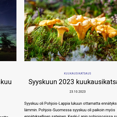
KUUKAUSIKATSAUS
skuu
Syyskuun 2023 kuukausikats
23.10.2023
Syyskuu oli Pohjois-Lappia lukuun ottamatta ennätykse
lämmin. Pohjois-Suomessa syyskuu oli paikoin myös
ennätyksellisen sateinen. Keski-Lapin pohjoisosissa s