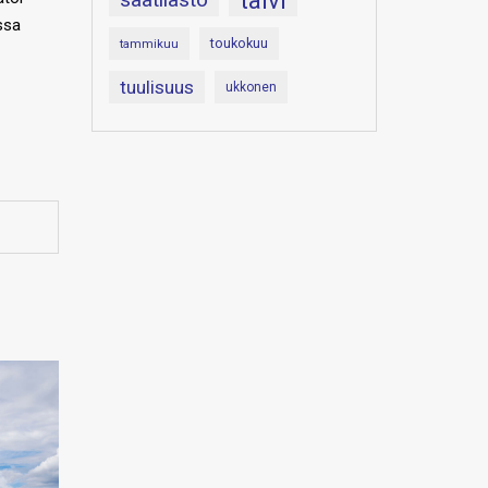
talvi
ssa
toukokuu
tammikuu
tuulisuus
ukkonen