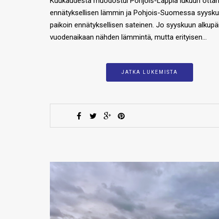
Kuukaudesta muodostui Pohjois-Lappia lukuun otta
ennätyksellisen lämmin ja Pohjois-Suomessa syyskuu
paikoin ennätyksellisen sateinen. Jo syyskuun alkupäi
vuodenaikaan nähden lämmintä, mutta erityisen…
JATKA LUKEMISTA