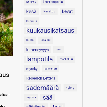
keskilämpötila
joulukuu
kesä
kevät
Kesäkuu
kuivuus
kuukausikatsaus
lauha
lokakuu
lumensyvyys
lumi
lämpötila
maaliskuu
myrsky
pakkanen
aus
Research Letters
sademäärä
syksy
llisen
sää
syyskuu
säätilasto
atoi