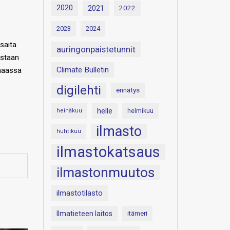
2020
2021
2022
2023
2024
saita
auringonpaistetunnit
estaan
Climate Bulletin
 maassa
digilehti
ennätys
helle
heinäkuu
helmikuu
ilmasto
huhtikuu
ilmastokatsaus
ilmastonmuutos
ilmastotilasto
Ilmatieteen laitos
itämeri