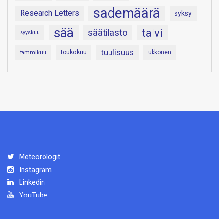
sademäärä
Research Letters
syksy
sää
talvi
säätilasto
syyskuu
tuulisuus
toukokuu
tammikuu
ukkonen
Meteorologit
Instagram
Linkedin
YouTube