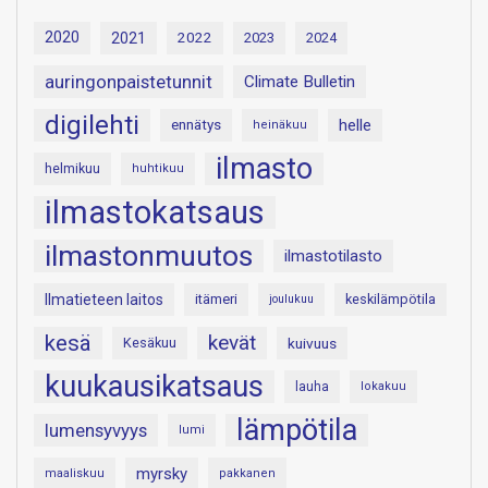
2020
2021
2022
2023
2024
auringonpaistetunnit
Climate Bulletin
digilehti
helle
ennätys
heinäkuu
ilmasto
helmikuu
huhtikuu
ilmastokatsaus
ilmastonmuutos
ilmastotilasto
Ilmatieteen laitos
itämeri
keskilämpötila
joulukuu
kesä
kevät
Kesäkuu
kuivuus
kuukausikatsaus
lauha
lokakuu
lämpötila
lumensyvyys
lumi
myrsky
maaliskuu
pakkanen