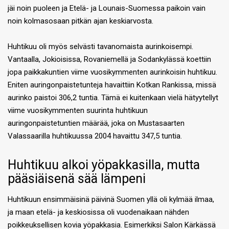
jäi noin puoleen ja Etelä- ja Lounais-Suomessa paikoin vain
noin kolmasosaan pitkän ajan keskiarvosta.
Huhtikuu oli myös selvästi tavanomaista aurinkoisempi.
Vantaalla, Jokioisissa, Rovaniemellä ja Sodankylässä koettiin
jopa paikkakuntien viime vuosikymmenten aurinkoisin huhtikuu.
Eniten auringonpaistetunteja havaittiin Kotkan Rankissa, missä
aurinko paistoi 306,2 tuntia. Tämä ei kuitenkaan vielä hätyytellyt
viime vuosikymmenten suurinta huhtikuun
auringonpaistetuntien määrää, joka on Mustasaarten
Valassaarilla huhtikuussa 2004 havaittu 347,5 tuntia.
Huhtikuu alkoi yöpakkasilla, mutta
pääsiäisenä sää lämpeni
Huhtikuun ensimmäisinä päivinä Suomen yllä oli kylmää ilmaa,
ja maan etelä- ja keskiosissa oli vuodenaikaan nähden
poikkeuksellisen kovia yöpakkasia. Esimerkiksi Salon Kärkässä