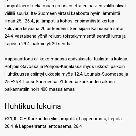
lämpötilaerot sekä maan eri osien että eri päivien välillä olivat
välillä suuria. Itä-Suomeen virtasi kaakosta hyvin lämmintä
ilmaa 25.–26.4., ja lämpötila kohosi ensimmäistä kertaa
kuluvana keväänä 20 asteeseen. Sen sijaan Kainuussa satoi
24.4. vastaisena yönä reilusti toistakymmentä senttiä lunta ja
Lapissa 29.4. paikoin yli 20 senttiä.
Vappuaattona oli koko maassa epävakaista, tuulista ja koleaa.
Pohjois-Savossa ja Pohjois-Karjalassa myös ukkosti paikoin.
Huhtikuussa esiintyi ukkosia myös 12.4. Lounais-Suomessa ja
25.–26.4. Länsi-Suomessa. Yhteensä kuukauden aikana
paikannettiin noin 400 maasalamaa.
Huhtikuu lukuina
+21,0 °C
– Kuukauden ylin lämpötila, Lappeenranta, Lepola,
26.4. & Lappeenranta lentoasema, 26.4.