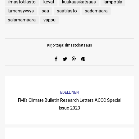
ilmastotilasto
kevät
kuukausikatsaus
lämpötila
lumensyvyys
sää
säätilasto
sademäärä
salamamäärä
vappu
Kirjoittaja: Ilmastokatsaus
EDELLINEN
FMI’s Climate Bulletin Research Letters ACCC Special
Issue 2023