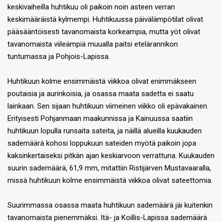
keskivaiheilla huhtikuu oli paikoin noin asteen verran
keskimääräistä kylmempi. Huhtikuussa päivälämpötilat olivat
pääsääntöisesti tavanomaista korkeampia, mutta yöt olivat
tavanomaista viileämpiä muualla paitsi etelärannikon
tuntumassa ja Pohjois-Lapissa.
Huhtikuun kolme ensimmäistä viikkoa olivat enimmäkseen
poutaisia ja aurinkoisia, ja osassa maata sadetta ei saatu
lainkaan. Sen sijaan huhtikuun viimeinen viikko oli epävakainen.
Erityisesti Pohjanmaan maakunnissa ja Kainuussa saatiin
huhtikuun lopulla runsaita sateita, ja näillä alueilla kuukauden
sademäärä kohosi loppukuun sateiden myötä paikoin jopa
kaksinkertaiseksi pitkän ajan keskiarvoon verrattuna. Kuukauden
suurin sademäärä, 61,9 mm, mitattiin Ristijärven Mustavaaralla,
missä huhtikuun kolme ensimmäistä viikkoa olivat sateettomia.
Suurimmassa osassa maata huhtikuun sademäärä jäi kuitenkin
tavanomaista pienemmäksi. Itä- ja Koillis-Lapissa sademäärä