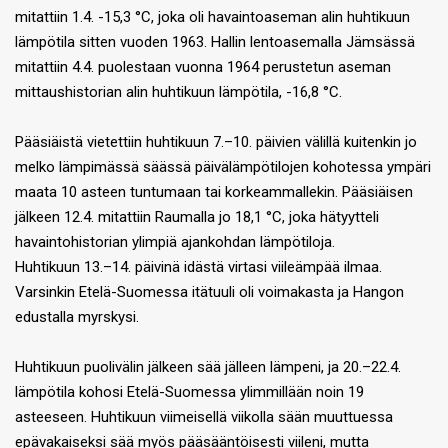
mitattiin 1.4. -15,3 °C, joka oli havaintoaseman alin huhtikuun
lämpötila sitten vuoden 1963. Hallin lentoasemalla Jämsässä
mitattiin 4.4. puolestaan vuonna 1964 perustetun aseman
mittaushistorian alin huhtikuun lämpötila, -16,8 °C.
Pääsiäistä vietettiin huhtikuun 7.–10. päivien välillä kuitenkin jo
melko lämpimässä säässä päivälämpötilojen kohotessa ympäri
maata 10 asteen tuntumaan tai korkeammallekin. Pääsiäisen
jälkeen 12.4. mitattiin Raumalla jo 18,1 °C, joka hätyytteli
havaintohistorian ylimpiä ajankohdan lämpötiloja.
Huhtikuun 13.–14. päivinä idästä virtasi viileämpää ilmaa.
Varsinkin Etelä-Suomessa itätuuli oli voimakasta ja Hangon
edustalla myrskysi.
Huhtikuun puolivälin jälkeen sää jälleen lämpeni, ja 20.–22.4.
lämpötila kohosi Etelä-Suomessa ylimmillään noin 19
asteeseen. Huhtikuun viimeisellä viikolla sään muuttuessa
epävakaiseksi sää myös pääsääntöisesti viileni, mutta