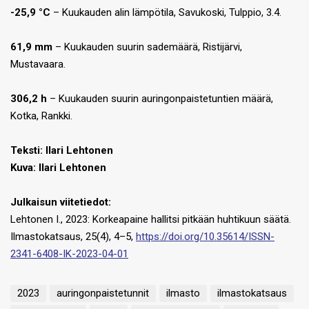
-25,9 °C
– Kuukauden alin lämpötila, Savukoski, Tulppio, 3.4.
61,9 mm
– Kuukauden suurin sademäärä, Ristijärvi,
Mustavaara.
306,2 h
– Kuukauden suurin auringonpaistetuntien määrä,
Kotka, Rankki.
Teksti:
Ilari Lehtonen
Kuva:
Ilari Lehtonen
Julkaisun viitetiedot:
Lehtonen I., 2023: Korkeapaine hallitsi pitkään huhtikuun säätä.
Ilmastokatsaus, 25(4), 4–5,
https://doi.org/10.35614/ISSN-
2341-6408-IK-2023-04-01
2023
auringonpaistetunnit
ilmasto
ilmastokatsaus