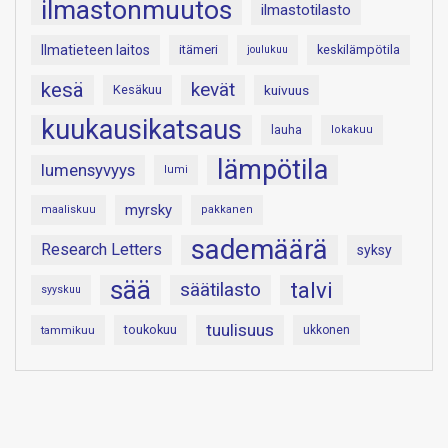
ilmastonmuutos
ilmastotilasto
Ilmatieteen laitos
itämeri
keskilämpötila
joulukuu
kesä
kevät
Kesäkuu
kuivuus
kuukausikatsaus
lauha
lokakuu
lämpötila
lumensyvyys
lumi
myrsky
maaliskuu
pakkanen
sademäärä
Research Letters
syksy
sää
talvi
säätilasto
syyskuu
tuulisuus
toukokuu
tammikuu
ukkonen