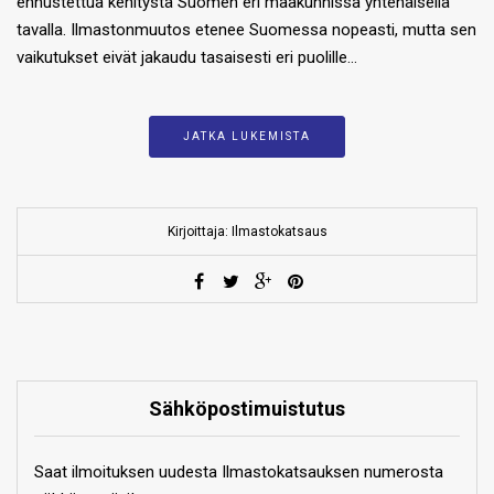
ennustettua kehitystä Suomen eri maakunnissa yhtenäisellä
tavalla. Ilmastonmuutos etenee Suomessa nopeasti, mutta sen
vaikutukset eivät jakaudu tasaisesti eri puolille…
JATKA LUKEMISTA
Kirjoittaja: Ilmastokatsaus
Sähköpostimuistutus
Saat ilmoituksen uudesta Ilmastokatsauksen numerosta