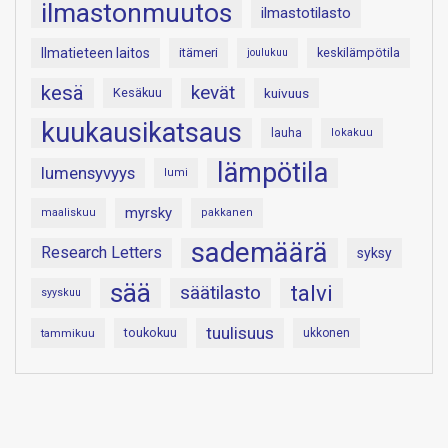
ilmastonmuutos
ilmastotilasto
Ilmatieteen laitos
itämeri
keskilämpötila
joulukuu
kesä
kevät
Kesäkuu
kuivuus
kuukausikatsaus
lauha
lokakuu
lämpötila
lumensyvyys
lumi
myrsky
maaliskuu
pakkanen
sademäärä
Research Letters
syksy
sää
talvi
säätilasto
syyskuu
tuulisuus
toukokuu
tammikuu
ukkonen