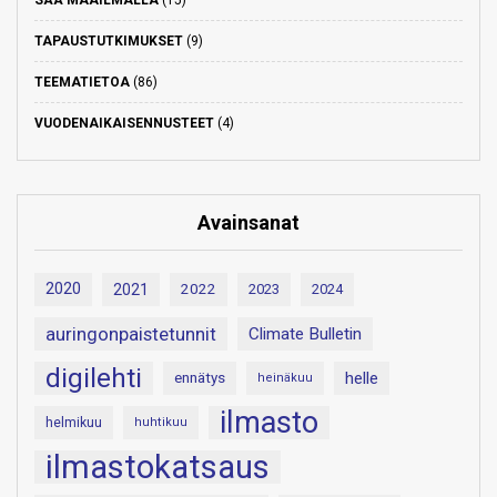
SÄÄ MAAILMALLA
(15)
TAPAUSTUTKIMUKSET
(9)
TEEMATIETOA
(86)
VUODENAIKAISENNUSTEET
(4)
Avainsanat
2020
2021
2022
2023
2024
auringonpaistetunnit
Climate Bulletin
digilehti
helle
ennätys
heinäkuu
ilmasto
helmikuu
huhtikuu
ilmastokatsaus