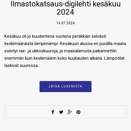
Ilmastokatsaus-digilehti kesäkuu
2024
16.07.2024
Kesäkuu oli jo kuudentena vuotena peräkkäin selvästi
keskimääräistä lämpimämpi. Kesäkuun alussa eri puolilla maata
esiintyi rae- ja ukkoskuuroja, ja maasalamoita paikannettiin
enemmän kuin keskimäärin koko kuukauden aikana. Lämpötilat
laskivat suuressa…
JATKA LUKEMISTA