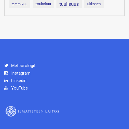
tuulisuus
toukokuu
tammikuu
ukkonen
Meteorologit
Instagram
Linkedin
YouTube