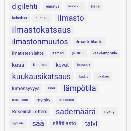
digilehti
helle
ennätys
heinäkuu
ilmasto
helmikuu
huhtikuu
ilmastokatsaus
ilmastonmuutos
ilmastotilasto
Ilmatieteen laitos
itämeri
keskilämpötila
joulukuu
kesä
kevät
Kesäkuu
kuivuus
kuukausikatsaus
lauha
lokakuu
lämpötila
lumensyvyys
lumi
myrsky
maaliskuu
pakkanen
sademäärä
Research Letters
syksy
sää
talvi
säätilasto
syyskuu