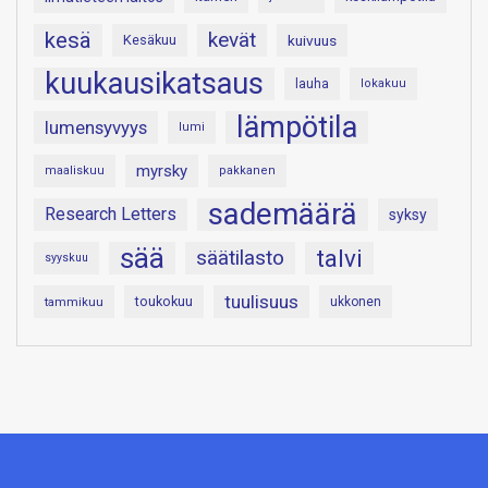
kesä
kevät
Kesäkuu
kuivuus
kuukausikatsaus
lauha
lokakuu
lämpötila
lumensyvyys
lumi
myrsky
maaliskuu
pakkanen
sademäärä
Research Letters
syksy
sää
talvi
säätilasto
syyskuu
tuulisuus
toukokuu
tammikuu
ukkonen