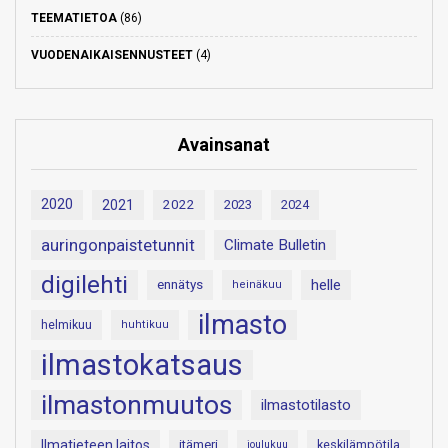
TEEMATIETOA
(86)
VUODENAIKAISENNUSTEET
(4)
Avainsanat
2020
2021
2022
2023
2024
auringonpaistetunnit
Climate Bulletin
digilehti
helle
ennätys
heinäkuu
ilmasto
helmikuu
huhtikuu
ilmastokatsaus
ilmastonmuutos
ilmastotilasto
Ilmatieteen laitos
itämeri
keskilämpötila
joulukuu