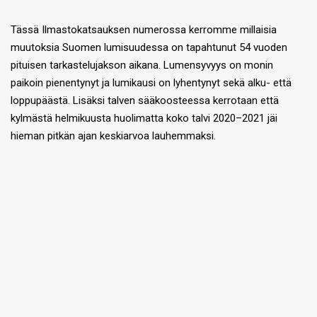
Tässä Ilmastokatsauksen numerossa kerromme millaisia
muutoksia Suomen lumisuudessa on tapahtunut 54 vuoden
pituisen tarkastelujakson aikana. Lumensyvyys on monin
paikoin pienentynyt ja lumikausi on lyhentynyt sekä alku- että
loppupäästä. Lisäksi talven sääkoosteessa kerrotaan että
kylmästä helmikuusta huolimatta koko talvi 2020–2021 jäi
hieman pitkän ajan keskiarvoa lauhemmaksi.