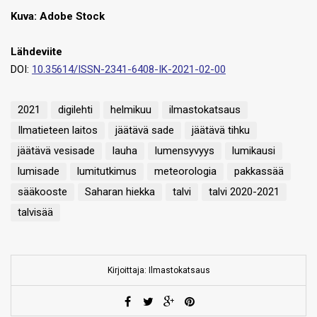
Kuva: Adobe Stock
Lähdeviite
DOI:
10.35614/ISSN-2341-6408-IK-2021-02-00
2021
digilehti
helmikuu
ilmastokatsaus
Ilmatieteen laitos
jäätävä sade
jäätävä tihku
jäätävä vesisade
lauha
lumensyvyys
lumikausi
lumisade
lumitutkimus
meteorologia
pakkassää
sääkooste
Saharan hiekka
talvi
talvi 2020-2021
talvisää
Kirjoittaja: Ilmastokatsaus