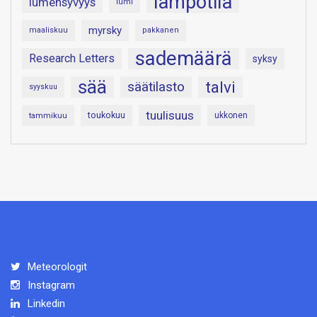
lämpötila
lumensyvyys
lumi
myrsky
maaliskuu
pakkanen
sademäärä
Research Letters
syksy
sää
talvi
säätilasto
syyskuu
tuulisuus
toukokuu
tammikuu
ukkonen
Meteorologit
Instagram
Linkedin