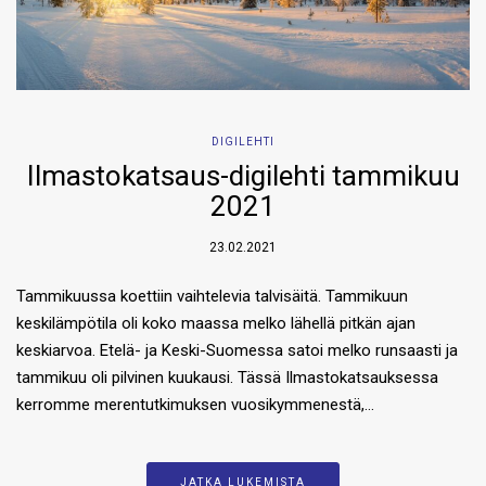
DIGILEHTI
Ilmastokatsaus-digilehti tammikuu
2021
23.02.2021
Tammikuussa koettiin vaihtelevia talvisäitä. Tammikuun
keskilämpötila oli koko maassa melko lähellä pitkän ajan
keskiarvoa. Etelä- ja Keski-Suomessa satoi melko runsaasti ja
tammikuu oli pilvinen kuukausi. Tässä Ilmastokatsauksessa
kerromme merentutkimuksen vuosikymmenestä,…
JATKA LUKEMISTA