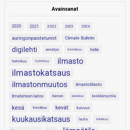
Avainsanat
2020
2021
2022
2023
2024
auringonpaistetunnit
Climate Bulletin
digilehti
helle
ennätys
heinäkuu
ilmasto
helmikuu
huhtikuu
ilmastokatsaus
ilmastonmuutos
ilmastotilasto
Ilmatieteen laitos
itämeri
keskilämpötila
joulukuu
kesä
kevät
Kesäkuu
kuivuus
kuukausikatsaus
lauha
lokakuu