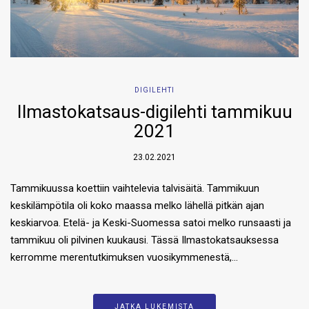
DIGILEHTI
Ilmastokatsaus-digilehti tammikuu
2021
23.02.2021
Tammikuussa koettiin vaihtelevia talvisäitä. Tammikuun
keskilämpötila oli koko maassa melko lähellä pitkän ajan
keskiarvoa. Etelä- ja Keski-Suomessa satoi melko runsaasti ja
tammikuu oli pilvinen kuukausi. Tässä Ilmastokatsauksessa
kerromme merentutkimuksen vuosikymmenestä,…
JATKA LUKEMISTA