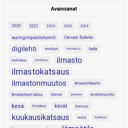
Avainsanat
2020
2021
2022
2023
2024
auringonpaistetunnit
Climate Bulletin
digilehti
helle
ennätys
heinäkuu
ilmasto
helmikuu
huhtikuu
ilmastokatsaus
ilmastonmuutos
ilmastotilasto
Ilmatieteen laitos
itämeri
keskilämpötila
joulukuu
kesä
kevät
Kesäkuu
kuivuus
kuukausikatsaus
lauha
lokakuu