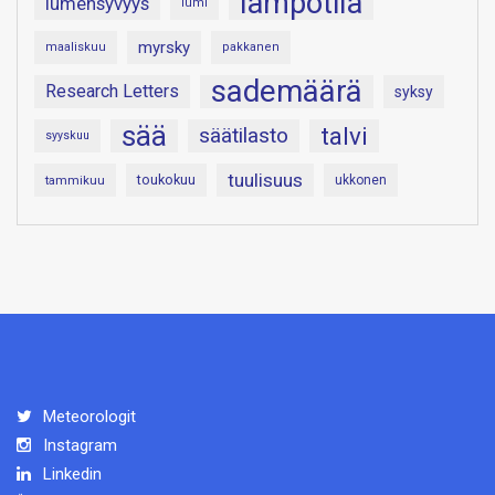
lämpötila
lumensyvyys
lumi
myrsky
maaliskuu
pakkanen
sademäärä
Research Letters
syksy
sää
talvi
säätilasto
syyskuu
tuulisuus
toukokuu
tammikuu
ukkonen
Meteorologit
Instagram
Linkedin