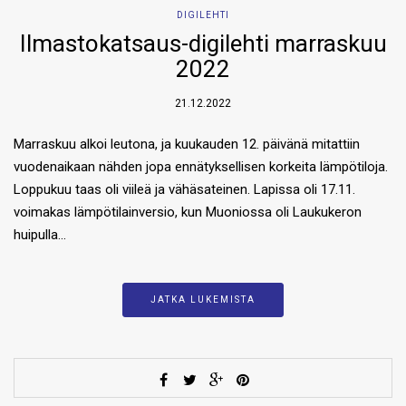
DIGILEHTI
Ilmastokatsaus-digilehti marraskuu
2022
21.12.2022
Marraskuu alkoi leutona, ja kuukauden 12. päivänä mitattiin
vuodenaikaan nähden jopa ennätyksellisen korkeita lämpötiloja.
Loppukuu taas oli viileä ja vähäsateinen. Lapissa oli 17.11.
voimakas lämpötilainversio, kun Muoniossa oli Laukukeron
huipulla…
JATKA LUKEMISTA