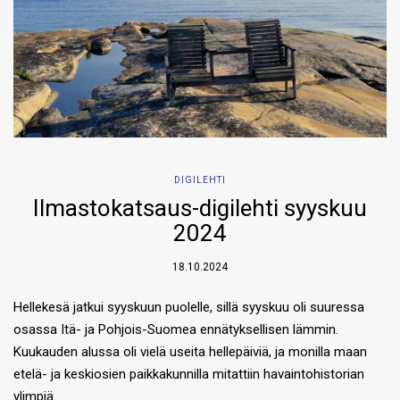
DIGILEHTI
Ilmastokatsaus-digilehti syyskuu
2024
18.10.2024
Hellekesä jatkui syyskuun puolelle, sillä syyskuu oli suuressa
osassa Itä- ja Pohjois-Suomea ennätyksellisen lämmin.
Kuukauden alussa oli vielä useita hellepäiviä, ja monilla maan
etelä- ja keskiosien paikkakunnilla mitattiin havaintohistorian
ylimpiä…