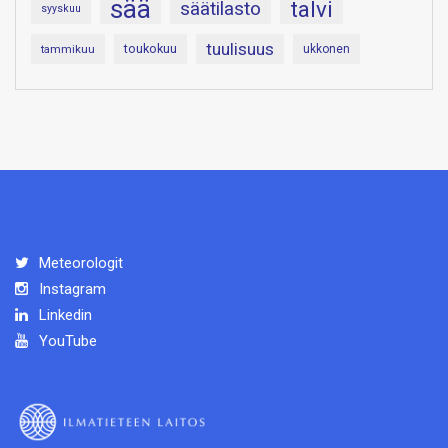
sää
talvi
säätilasto
syyskuu
tuulisuus
toukokuu
tammikuu
ukkonen
Meteorologit
Instagram
Linkedin
YouTube