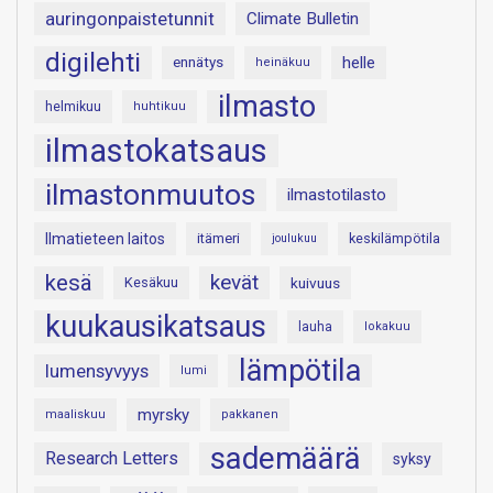
auringonpaistetunnit
Climate Bulletin
digilehti
helle
ennätys
heinäkuu
ilmasto
helmikuu
huhtikuu
ilmastokatsaus
ilmastonmuutos
ilmastotilasto
Ilmatieteen laitos
itämeri
keskilämpötila
joulukuu
kesä
kevät
Kesäkuu
kuivuus
kuukausikatsaus
lauha
lokakuu
lämpötila
lumensyvyys
lumi
myrsky
maaliskuu
pakkanen
sademäärä
Research Letters
syksy