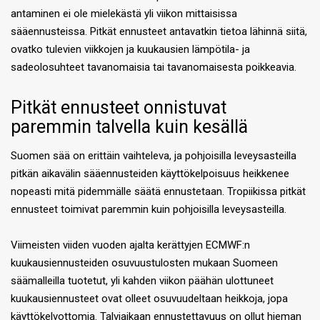
antaminen ei ole mielekästä yli viikon mittaisissa
sääennusteissa. Pitkät ennusteet antavatkin tietoa lähinnä siitä,
ovatko tulevien viikkojen ja kuukausien lämpötila- ja
sadeolosuhteet tavanomaisia tai tavanomaisesta poikkeavia.
Pitkät ennusteet onnistuvat
paremmin talvella kuin kesällä
Suomen sää on erittäin vaihteleva, ja pohjoisilla leveysasteilla
pitkän aikavälin sääennusteiden käyttökelpoisuus heikkenee
nopeasti mitä pidemmälle säätä ennustetaan. Tropiikissa pitkät
ennusteet toimivat paremmin kuin pohjoisilla leveysasteilla.
Viimeisten viiden vuoden ajalta kerättyjen ECMWF:n
kuukausiennusteiden osuvuustulosten mukaan Suomeen
säämalleilla tuotetut, yli kahden viikon päähän ulottuneet
kuukausiennusteet ovat olleet osuvuudeltaan heikkoja, jopa
käyttökelvottomia. Talviaikaan ennustettavuus on ollut hieman