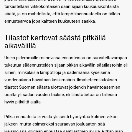
tarkastellaan viikkokohtaisen sään sijaan kuukausikohtaista
säätä, ja on mahdollista, että lämpötilaennusteella on tällöin
ennustearvoa jopa kahteen kuukauteen saakka.
Tilastot kertovat säästä pitkällä
aikavälillä
Usein pidemmälle menevissä ennusteissa on suositeltavampaa
tukeutua sääennusteiden sijaan pitkän aikavälin säätilastoihin eli
siihen, minkälaisia lämpötiloja ja sademääriä kyseisenä
vuodenaikana havaitaan keskimäärin. Ilmatieteen laitoksen
tilastot Suomen säästä ulottuvat joidenkin havaintoasemien
osalta yli sadan vuoden taakse, eli tilastotietoa on tallessa
hyvin pitkältä ajalta.
Pitkiä ennusteita ei voida yleisesti hyödyntää kolmen viikon
jälkeen, mutta esimerkiksi seuraavan jouluaaton sää
Helsingissä voidaan ennustaa säätilastojen avulla. Pitkän ajan