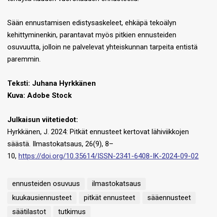
Sään ennustamisen edistysaskeleet, ehkäpä tekoälyn
kehittyminenkin, parantavat myös pitkien ennusteiden
osuvuutta, jolloin ne palvelevat yhteiskunnan tarpeita entistä
paremmin.
Teksti: Juhana Hyrkkänen
Kuva: Adobe Stock
Julkaisun viitetiedot
:
Hyrkkänen, J. 2024: Pitkät ennusteet kertovat lähiviikkojen
säästä. Ilmastokatsaus, 26(9), 8–
10,
https://doi.org/10.35614/ISSN-2341-6408-IK-2024-09-02
ennusteiden osuvuus
ilmastokatsaus
kuukausiennusteet
pitkät ennusteet
sääennusteet
säätilastot
tutkimus