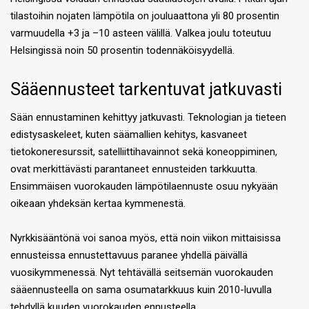
tilastoihin nojaten lämpötila on jouluaattona yli 80 prosentin
varmuudella +3 ja –10 asteen välillä. Valkea joulu toteutuu
Helsingissä noin 50 prosentin todennäköisyydellä.
Sääennusteet tarkentuvat jatkuvasti
Sään ennustaminen kehittyy jatkuvasti. Teknologian ja tieteen
edistysaskeleet, kuten säämallien kehitys, kasvaneet
tietokoneresurssit, satelliittihavainnot sekä koneoppiminen,
ovat merkittävästi parantaneet ennusteiden tarkkuutta.
Ensimmäisen vuorokauden lämpötilaennuste osuu nykyään
oikeaan yhdeksän kertaa kymmenestä.
Nyrkkisääntönä voi sanoa myös, että noin viikon mittaisissa
ennusteissa ennustettavuus paranee yhdellä päivällä
vuosikymmenessä. Nyt tehtävällä seitsemän vuorokauden
sääennusteella on sama osumatarkkuus kuin 2010-luvulla
tehdyllä kuuden vuorokauden ennusteella.