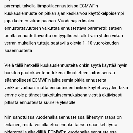
parempi: talvella lämpötilaennusteissa ECMWF:n
kuukausiennuste on pitkän ajan keskiarvoa käyttökelpoisempi
jopa kolmen viikon päähän. Vuodenajan lisäksi
ennustettavuuteen vaikuttaa ennustettava parametri: sateen
osalta ennustettavuutta on tyypillisesti ollut vain yhden viikon
verran mukaillen tuttuja saatavilla olevia 1–10 vuorokauden
sääennusteita.
Vielä tällä hetkellä kuukausiennusteita onkin syytä käyttää hyvin
harkiten päätöksenteon tukena. Ilmatieteen laitos seuraa
säännöllisesti ECMWF:n julkaisemia pitkiä ennusteita
verkkosivuillaan, mutta ennusteiden heikon käytettävyyden takia
emme ole pitäneet tarkoituksenmukaisena viestiä aktiivisesti
pitkistä ennusteista suurelle yleisölle.
Niin sanotuissa vuodenaikaisennusteissa lähestymistapa on
erilainen, mistä voi olla etua ennakoitaessa sään kehitystä
pidemmällä aikavälillä. ECMWF:n vuodenaikaisennusteissa