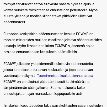
toimijat tarvitsevat tietoa tulevasta säästä hyvissä ajoin ja
voivat muokata toimintaansa ennusteiden perusteella. Myös
suurta yleisöä ja mediaa kiinnostavat pitkällekin ulottuvat
sääennusteet.
Euroopan keskipitkien sääennusteiden keskus ECWMF on
monien mittareiden mukaan maailman johtava sääennusteiden
tuottaja. Myös Ilmatieteen laitos ECMWF:n jäsenenä nojaa
omissa ennusteissaan keskuksen säämalleihin.
ECMWF julkaisee yhä pidemmälle ulottuvia sääennusteita,
joissa katsotaan seuraavan kuukauden ja jopa seuraavan
vuodenajan näkymiä.
Tuoreimmissa kuukausiennusteissa
ECMWF on ennakoinut pääsääntöisesti keskimääräistä
lämpimämmän sään jatkuvan Suomen alueella koko
ennustejakson ajan marraskuun loppupuolelle asti.
Ilmakehän kaoottisuuden takia päiväkohtaisten sääennusteiden