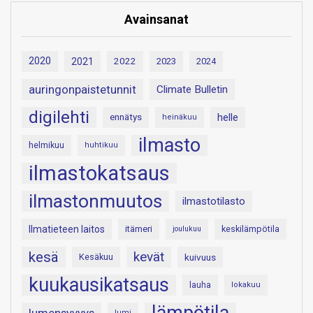
Avainsanat
2020
2021
2022
2023
2024
auringonpaistetunnit
Climate Bulletin
digilehti
helle
ennätys
heinäkuu
ilmasto
helmikuu
huhtikuu
ilmastokatsaus
ilmastonmuutos
ilmastotilasto
Ilmatieteen laitos
itämeri
keskilämpötila
joulukuu
kesä
kevät
Kesäkuu
kuivuus
kuukausikatsaus
lauha
lokakuu
lumi