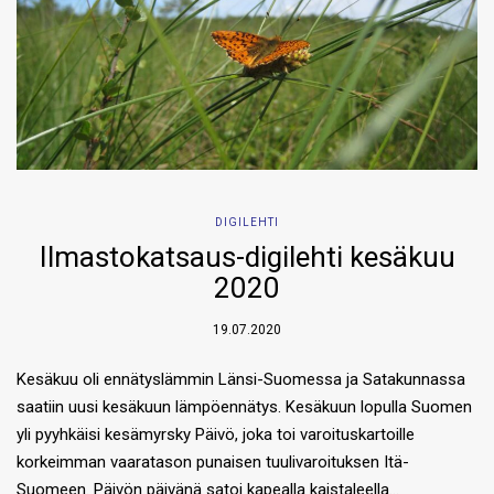
DIGILEHTI
Ilmastokatsaus-digilehti kesäkuu
2020
19.07.2020
Kesäkuu oli ennätyslämmin Länsi-Suomessa ja Satakunnassa
saatiin uusi kesäkuun lämpöennätys. Kesäkuun lopulla Suomen
yli pyyhkäisi kesämyrsky Päivö, joka toi varoituskartoille
korkeimman vaaratason punaisen tuulivaroituksen Itä-
Suomeen. Päivön päivänä satoi kapealla kaistaleella…