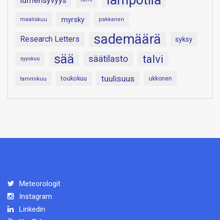
lämpötila
lumensyvyys
myrsky
maaliskuu
pakkanen
sademäärä
Research Letters
syksy
sää
talvi
säätilasto
syyskuu
tuulisuus
toukokuu
tammikuu
ukkonen
Meteorologit
Instagram
Linkedin