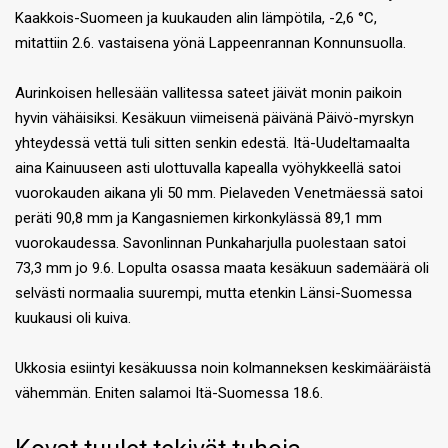
Kaakkois-Suomeen ja kuukauden alin lämpötila, -2,6 °C,
mitattiin 2.6. vastaisena yönä Lappeenrannan Konnunsuolla.
Aurinkoisen hellesään vallitessa sateet jäivät monin paikoin
hyvin vähäisiksi. Kesäkuun viimeisenä päivänä Päivö-myrskyn
yhteydessä vettä tuli sitten senkin edestä. Itä-Uudeltamaalta
aina Kainuuseen asti ulottuvalla kapealla vyöhykkeellä satoi
vuorokauden aikana yli 50 mm. Pielaveden Venetmäessä satoi
peräti 90,8 mm ja Kangasniemen kirkonkylässä 89,1 mm
vuorokaudessa. Savonlinnan Punkaharjulla puolestaan satoi
73,3 mm jo 9.6. Lopulta osassa maata kesäkuun sademäärä oli
selvästi normaalia suurempi, mutta etenkin Länsi-Suomessa
kuukausi oli kuiva.
Ukkosia esiintyi kesäkuussa noin kolmanneksen keskimääräistä
vähemmän. Eniten salamoi Itä-Suomessa 18.6.