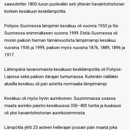
saavutettiin 1800-luvun puoliväliin asti yltävän havaintohistorian
korkein kesäkuun keskilämpötila.
Pohjois-Suomessa lämpimin kesäkuu oli vuonna 1953 ja Itä-
Suomessa enimmäkseen vuonna 1999. Etelä-Suomessa oli
monin paikoin hieman tämänvuotista lämpimämpi kesäkuu
vuosina 1936 ja 1999, paikoin myös vuosina 1876, 1889, 1896 ja
1917.
Lähimpänä tavanomaista kesäkuun keskilämpötila oli Pohjois-
Lapissa sekä paikoin itärajan tuntumassa. Kuitenkin näilläkin
alueilla kesäkuu oli pari astetta normaalia lämpimämpi.
Kesäkuu oli myös hyvin aurinkoinen. Suurimmassa osassa
maata aurinko paistoi kesäkuussa 350–400 tuntia ja kuukausi
oli yksi havaintohistorian aurinkoisimmista.
Lämpötila ylitti 25 asteen hellerajan jossain päin maata joka