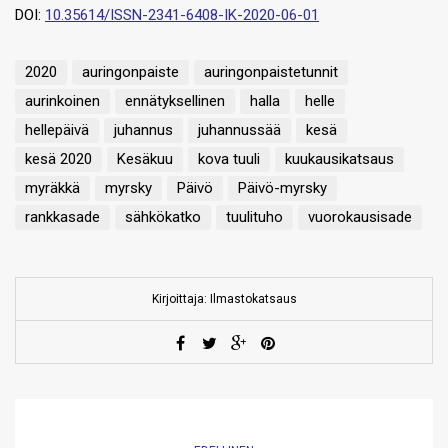
DOI:
10.35614/ISSN-2341-6408-IK-2020-06-01
2020
auringonpaiste
auringonpaistetunnit
aurinkoinen
ennätyksellinen
halla
helle
hellepäivä
juhannus
juhannussää
kesä
kesä 2020
Kesäkuu
kova tuuli
kuukausikatsaus
myräkkä
myrsky
Päivö
Päivö-myrsky
rankkasade
sähkökatko
tuulituho
vuorokausisade
Kirjoittaja: Ilmastokatsaus