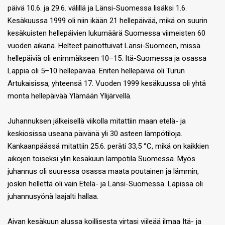
päivä 10.6. ja 29.6. välillä ja Länsi-Suomessa lisäksi 1.6.
Kesäkuussa 1999 oli niin ikään 21 hellepäivää, mikä on suurin
kesäkuisten hellepäivien lukumäärä Suomessa viimeisten 60
vuoden aikana. Helteet painottuivat Länsi-Suomeen, missä
hellepäiviä oli enimmäkseen 10–15. Itä-Suomessa ja osassa
Lappia oli 5–10 hellepäivää. Eniten hellepäiviä oli Turun
Artukaisissa, yhteensä 17. Vuoden 1999 kesäkuussa oli yhtä
monta hellepäivää Ylämään Ylijärvellä.
Juhannuksen jälkeisellä viikolla mitattiin maan etelä- ja
keskiosissa useana päivänä yli 30 asteen lämpötiloja.
Kankaanpäässä mitattiin 25.6. peräti 33,5 °C, mikä on kaikkien
aikojen toiseksi ylin kesäkuun lämpötila Suomessa. Myös
juhannus oli suuressa osassa maata poutainen ja lämmin,
joskin hellettä oli vain Etelä- ja Länsi-Suomessa. Lapissa oli
juhannusyönä laajalti hallaa.
Aivan kesäkuun alussa koillisesta virtasi viileää ilmaa Itä- ja