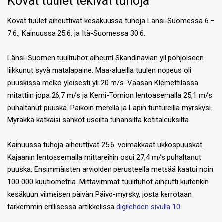
Kovat tuulet tekivät tuhoja
Kovat tuulet aiheuttivat kesäkuussa tuhoja Länsi-Suomessa 6.–
7.6., Kainuussa 25.6. ja Itä-Suomessa 30.6.
Länsi-Suomen tuulituhot aiheutti Skandinavian yli pohjoiseen
liikkunut syvä matalapaine. Maa-alueilla tuulen nopeus oli
puuskissa melko yleisesti yli 20 m/s. Vaasan Klemettilässä
mitattiin jopa 26,7 m/s ja Kemi-Tornion lentoasemalla 25,1 m/s
puhaltanut puuska. Paikoin merellä ja Lapin tuntureilla myrskysi.
Myräkkä katkaisi sähköt useilta tuhansilta kotitalouksilta.
Kainuussa tuhoja aiheuttivat 25.6. voimakkaat ukkospuuskat.
Kajaanin lentoasemalla mittareihin osui 27,4 m/s puhaltanut
puuska. Ensimmäisten arvioiden perusteella metsää kaatui noin
100 000 kuutiometriä. Mittavimmat tuulituhot aiheutti kuitenkin
kesäkuun viimeisen päivän Päivö-myrsky, josta kerrotaan
tarkemmin erillisessä artikkelissa
digilehden sivulla 10
.