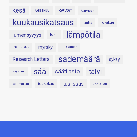
kesä
kevät
Kesäkuu
kuivuus
kuukausikatsaus
lauha
lokakuu
lämpötila
lumensyvyys
lumi
myrsky
maaliskuu
pakkanen
sademäärä
Research Letters
syksy
sää
talvi
säätilasto
syyskuu
tuulisuus
toukokuu
tammikuu
ukkonen