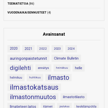
TEEMATIETOA
(86)
VUODENAIKAISENNUSTEET
(4)
Avainsanat
2020
2021
2022
2023
2024
auringonpaistetunnit
Climate Bulletin
digilehti
helle
ennätys
heinäkuu
ilmasto
helmikuu
huhtikuu
ilmastokatsaus
ilmastonmuutos
ilmastotilasto
Ilmatieteen laitos
itämeri
keskilämpötila
joulukuu