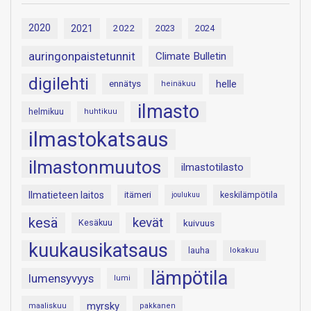
2020
2021
2022
2023
2024
auringonpaistetunnit
Climate Bulletin
digilehti
helle
ennätys
heinäkuu
ilmasto
helmikuu
huhtikuu
ilmastokatsaus
ilmastonmuutos
ilmastotilasto
Ilmatieteen laitos
itämeri
keskilämpötila
joulukuu
kesä
kevät
Kesäkuu
kuivuus
kuukausikatsaus
lauha
lokakuu
lämpötila
lumensyvyys
lumi
myrsky
maaliskuu
pakkanen