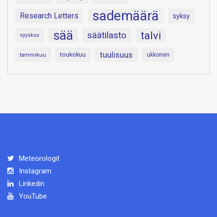
sademäärä
Research Letters
syksy
sää
talvi
säätilasto
syyskuu
tuulisuus
toukokuu
tammikuu
ukkonen
Meteorologit
Instagram
Linkedin
YouTube