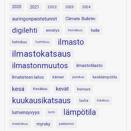
2020
2021
2022
2023
2024
auringonpaistetunnit
Climate Bulletin
digilehti
helle
ennätys
heinäkuu
ilmasto
helmikuu
huhtikuu
ilmastokatsaus
ilmastonmuutos
ilmastotilasto
Ilmatieteen laitos
itämeri
keskilämpötila
joulukuu
kesä
kevät
Kesäkuu
kuivuus
kuukausikatsaus
lauha
lokakuu
lämpötila
lumensyvyys
lumi
myrsky
maaliskuu
pakkanen