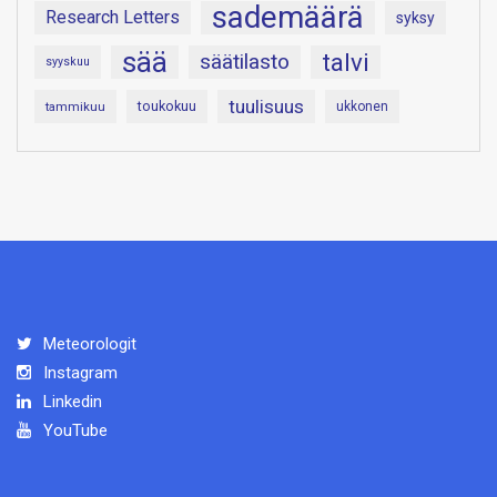
sademäärä
Research Letters
syksy
sää
talvi
säätilasto
syyskuu
tuulisuus
toukokuu
tammikuu
ukkonen
Meteorologit
Instagram
Linkedin
YouTube