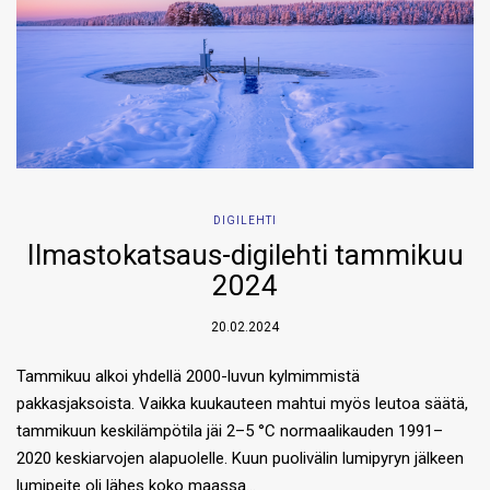
DIGILEHTI
Ilmastokatsaus-digilehti tammikuu
2024
20.02.2024
Tammikuu alkoi yhdellä 2000-luvun kylmimmistä
pakkasjaksoista. Vaikka kuukauteen mahtui myös leutoa säätä,
tammikuun keskilämpötila jäi 2–5 °C normaalikauden 1991–
2020 keskiarvojen alapuolelle. Kuun puolivälin lumipyryn jälkeen
lumipeite oli lähes koko maassa…