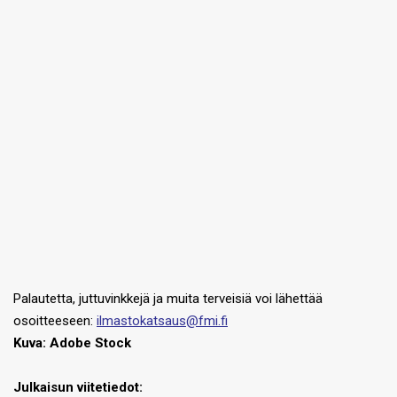
Palautetta, juttuvinkkejä ja muita terveisiä voi lähettää
osoitteeseen:
ilmastokatsaus@fmi.fi
Kuva:
Adobe Stock
J
ulkaisun viitetiedot: