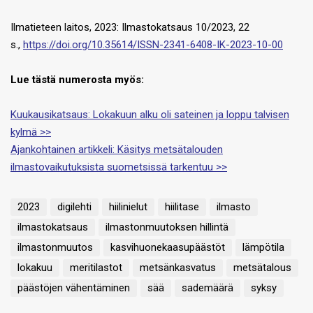
Ilmatieteen laitos, 2023: Ilmastokatsaus 10/2023, 22
s.,
https://doi.org/10.35614/ISSN-2341-6408-IK-2023-10-00
Lue tästä numerosta myös:
Kuukausikatsaus: Lokakuun alku oli sateinen ja loppu talvisen
kylmä >>
Ajankohtainen artikkeli: Käsitys metsätalouden
ilmastovaikutuksista suometsissä tarkentuu >>
2023
digilehti
hiilinielut
hiilitase
ilmasto
ilmastokatsaus
ilmastonmuutoksen hillintä
ilmastonmuutos
kasvihuonekaasupäästöt
lämpötila
lokakuu
meritilastot
metsänkasvatus
metsätalous
päästöjen vähentäminen
sää
sademäärä
syksy