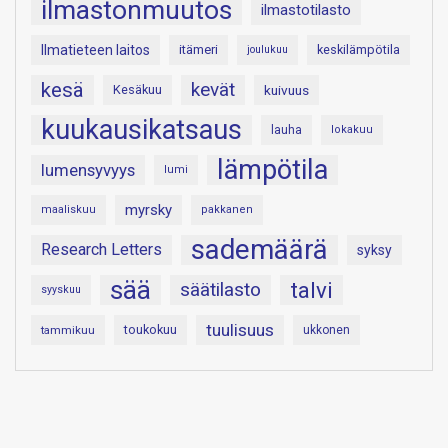
ilmastonmuutos
ilmastotilasto
Ilmatieteen laitos
itämeri
keskilämpötila
joulukuu
kesä
kevät
Kesäkuu
kuivuus
kuukausikatsaus
lauha
lokakuu
lämpötila
lumensyvyys
lumi
myrsky
maaliskuu
pakkanen
sademäärä
Research Letters
syksy
sää
talvi
säätilasto
syyskuu
tuulisuus
toukokuu
tammikuu
ukkonen