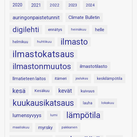
2020
2021
2022
2023
2024
auringonpaistetunnit
Climate Bulletin
digilehti
helle
ennätys
heinäkuu
ilmasto
helmikuu
huhtikuu
ilmastokatsaus
ilmastonmuutos
ilmastotilasto
Ilmatieteen laitos
itämeri
keskilämpötila
joulukuu
kesä
kevät
Kesäkuu
kuivuus
kuukausikatsaus
lauha
lokakuu
lämpötila
lumensyvyys
lumi
myrsky
maaliskuu
pakkanen