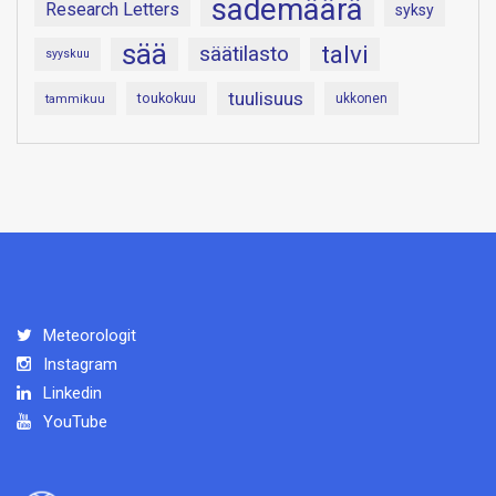
sademäärä
Research Letters
syksy
sää
talvi
säätilasto
syyskuu
tuulisuus
toukokuu
tammikuu
ukkonen
Meteorologit
Instagram
Linkedin
YouTube