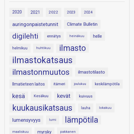
2020
2021
2022
2023
2024
auringonpaistetunnit
Climate Bulletin
digilehti
helle
ennätys
heinäkuu
ilmasto
helmikuu
huhtikuu
ilmastokatsaus
ilmastonmuutos
ilmastotilasto
Ilmatieteen laitos
itämeri
keskilämpötila
joulukuu
kesä
kevät
Kesäkuu
kuivuus
kuukausikatsaus
lauha
lokakuu
lämpötila
lumensyvyys
lumi
myrsky
maaliskuu
pakkanen