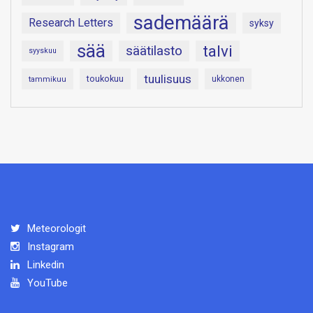
sademäärä
Research Letters
syksy
sää
talvi
säätilasto
syyskuu
tuulisuus
toukokuu
tammikuu
ukkonen
Meteorologit
Instagram
Linkedin
YouTube