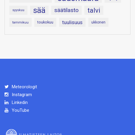
sää
talvi
säätilasto
syyskuu
tuulisuus
toukokuu
tammikuu
ukkonen
Meteorologit
Instagram
Linkedin
YouTube