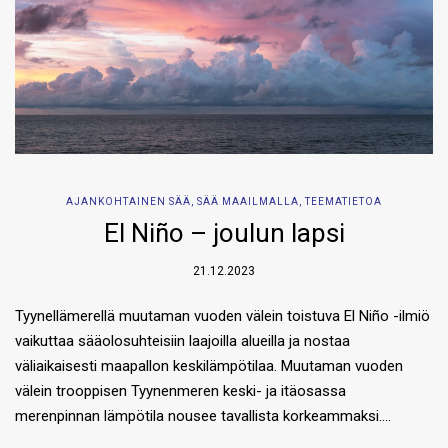
AJANKOHTAINEN SÄÄ
,
SÄÄ MAAILMALLA
,
TEEMATIETOA
El Niño – joulun lapsi
21.12.2023
Tyynellämerellä muutaman vuoden välein toistuva El Niño -ilmiö
vaikuttaa sääolosuhteisiin laajoilla alueilla ja nostaa
väliaikaisesti maapallon keskilämpötilaa. Muutaman vuoden
välein trooppisen Tyynenmeren keski- ja itäosassa
merenpinnan lämpötila nousee tavallista korkeammaksi….