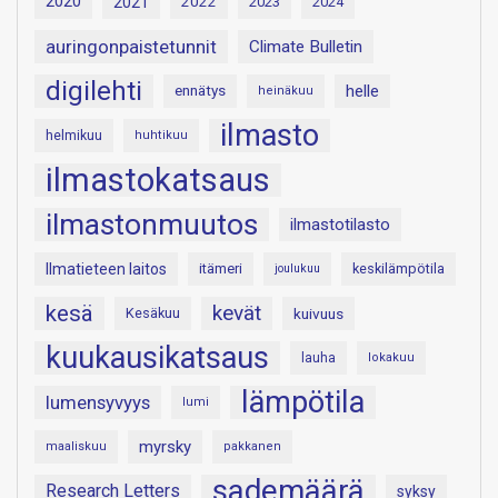
2020
2021
2022
2023
2024
auringonpaistetunnit
Climate Bulletin
digilehti
helle
ennätys
heinäkuu
ilmasto
helmikuu
huhtikuu
ilmastokatsaus
ilmastonmuutos
ilmastotilasto
Ilmatieteen laitos
itämeri
keskilämpötila
joulukuu
kesä
kevät
Kesäkuu
kuivuus
kuukausikatsaus
lauha
lokakuu
lämpötila
lumensyvyys
lumi
myrsky
maaliskuu
pakkanen
sademäärä
Research Letters
syksy