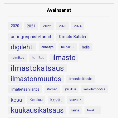
Avainsanat
2020
2021
2022
2023
2024
auringonpaistetunnit
Climate Bulletin
digilehti
helle
ennätys
heinäkuu
ilmasto
helmikuu
huhtikuu
ilmastokatsaus
ilmastonmuutos
ilmastotilasto
Ilmatieteen laitos
itämeri
keskilämpötila
joulukuu
kesä
kevät
Kesäkuu
kuivuus
kuukausikatsaus
lauha
lokakuu