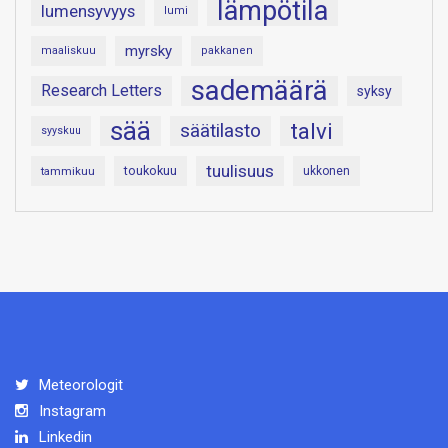
lämpötila
lumensyvyys
lumi
myrsky
maaliskuu
pakkanen
sademäärä
Research Letters
syksy
sää
talvi
säätilasto
syyskuu
tuulisuus
toukokuu
tammikuu
ukkonen
Meteorologit
Instagram
Linkedin