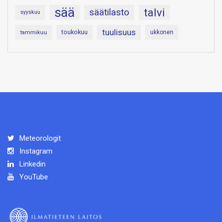
sää
talvi
säätilasto
syyskuu
tuulisuus
toukokuu
tammikuu
ukkonen
Meteorologit
Instagram
Linkedin
YouTube