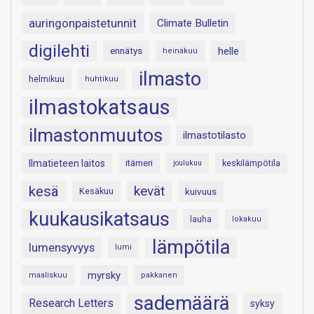
auringonpaistetunnit
Climate Bulletin
digilehti
helle
ennätys
heinäkuu
ilmasto
helmikuu
huhtikuu
ilmastokatsaus
ilmastonmuutos
ilmastotilasto
Ilmatieteen laitos
itämeri
keskilämpötila
joulukuu
kesä
kevät
Kesäkuu
kuivuus
kuukausikatsaus
lauha
lokakuu
lämpötila
lumensyvyys
lumi
myrsky
maaliskuu
pakkanen
sademäärä
Research Letters
syksy