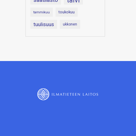
talvi
toukokuu
tammikuu
tuulisuus
ukkonen