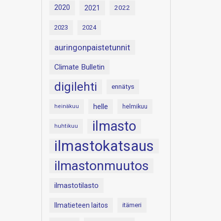
2020
2021
2022
2023
2024
auringonpaistetunnit
Climate Bulletin
digilehti
ennätys
helle
heinäkuu
helmikuu
ilmasto
huhtikuu
ilmastokatsaus
ilmastonmuutos
ilmastotilasto
Ilmatieteen laitos
itämeri