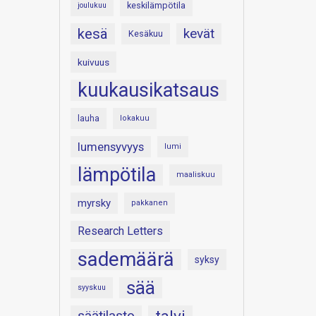
keskilämpötila
joulukuu
kesä
kevät
Kesäkuu
kuivuus
kuukausikatsaus
lauha
lokakuu
lumensyvyys
lumi
lämpötila
maaliskuu
myrsky
pakkanen
Research Letters
sademäärä
syksy
sää
syyskuu
säätilasto