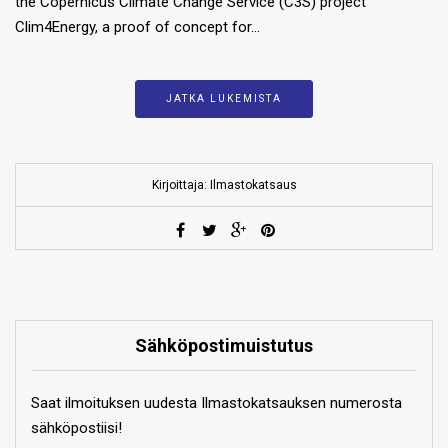
the Copernicus Climate Change Service (C3S) project
Clim4Energy, a proof of concept for…
JATKA LUKEMISTA
Kirjoittaja: Ilmastokatsaus
Sähköpostimuistutus
Saat ilmoituksen uudesta Ilmastokatsauksen numerosta
sähköpostiisi!