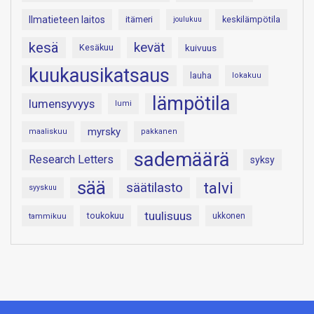
Ilmatieteen laitos
itämeri
keskilämpötila
joulukuu
kesä
kevät
Kesäkuu
kuivuus
kuukausikatsaus
lauha
lokakuu
lämpötila
lumensyvyys
lumi
myrsky
maaliskuu
pakkanen
sademäärä
Research Letters
syksy
sää
talvi
säätilasto
syyskuu
tuulisuus
toukokuu
tammikuu
ukkonen