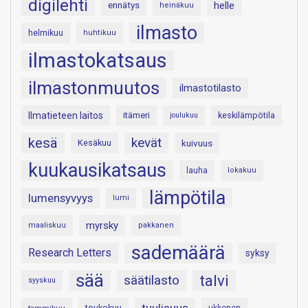
digilehti
helle
ennätys
heinäkuu
ilmasto
helmikuu
huhtikuu
ilmastokatsaus
ilmastonmuutos
ilmastotilasto
Ilmatieteen laitos
itämeri
keskilämpötila
joulukuu
kesä
kevät
Kesäkuu
kuivuus
kuukausikatsaus
lauha
lokakuu
lämpötila
lumensyvyys
lumi
myrsky
maaliskuu
pakkanen
sademäärä
Research Letters
syksy
sää
talvi
säätilasto
syyskuu
tuulisuus
toukokuu
tammikuu
ukkonen