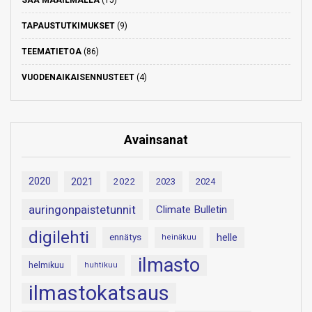
SÄÄ MAAILMALLA
(15)
TAPAUSTUTKIMUKSET
(9)
TEEMATIETOA
(86)
VUODENAIKAISENNUSTEET
(4)
Avainsanat
2020
2021
2022
2023
2024
auringonpaistetunnit
Climate Bulletin
digilehti
helle
ennätys
heinäkuu
ilmasto
helmikuu
huhtikuu
ilmastokatsaus