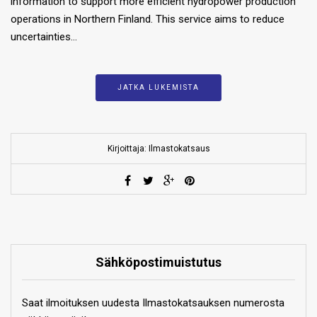
information to support more efficient hydropower production
operations in Northern Finland. This service aims to reduce
uncertainties…
JATKA LUKEMISTA
Kirjoittaja: Ilmastokatsaus
Sähköpostimuistutus
Saat ilmoituksen uudesta Ilmastokatsauksen numerosta