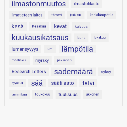
ilmastonmuutos
ilmastotilasto
Ilmatieteen laitos
itämeri
keskilämpötila
joulukuu
kesä
kevät
Kesäkuu
kuivuus
kuukausikatsaus
lauha
lokakuu
lämpötila
lumensyvyys
lumi
myrsky
maaliskuu
pakkanen
sademäärä
Research Letters
syksy
sää
talvi
säätilasto
syyskuu
tuulisuus
toukokuu
tammikuu
ukkonen